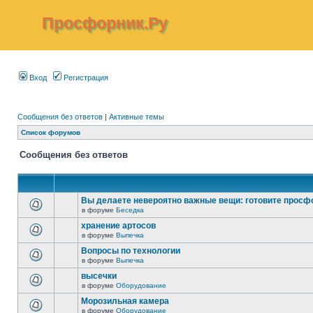
Просфорник.Ру
Вход
Регистрация
Сообщения без ответов
|
Активные темы
Список форумов
Сообщения без ответов
Вы делаете невероятно важные вещи: готовите просф
в форуме
Беседка
хранение артосов
в форуме
Выпечка
Вопросы по технологии
в форуме
Выпечка
высечки
в форуме
Оборудование
Морозильная камера
в форуме
Оборудование