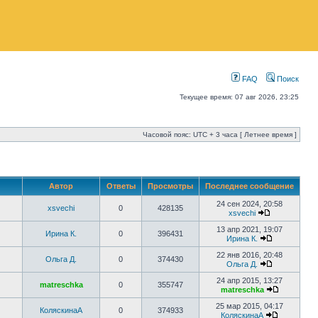
FAQ
Поиск
Текущее время: 07 авг 2026, 23:25
Часовой пояс: UTC + 3 часа [ Летнее время ]
Автор
Ответы
Просмотры
Последнее сообщение
24 сен 2024, 20:58
xsvechi
0
428135
xsvechi
13 апр 2021, 19:07
Ирина К.
0
396431
Ирина К.
22 янв 2016, 20:48
Ольга Д.
0
374430
Ольга Д.
24 апр 2015, 13:27
matreschka
0
355747
matreschka
25 мар 2015, 04:17
КоляскинаА
0
374933
КоляскинаА