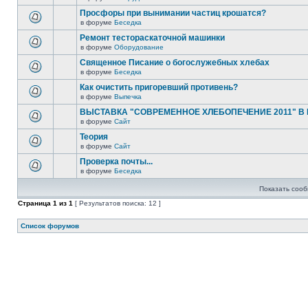
Просфоры при вынимании частиц крошатся?
в форуме
Беседка
Ремонт тестораскаточной машинки
в форуме
Оборудование
Священное Писание о богослужебных хлебах
в форуме
Беседка
Как очистить пригоревший противень?
в форуме
Выпечка
ВЫСТАВКА "СОВРЕМЕННОЕ ХЛЕБОПЕЧЕНИЕ 2011" В
в форуме
Сайт
Теория
в форуме
Сайт
Проверка почты...
в форуме
Беседка
Показать сооб
Страница
1
из
1
[ Результатов поиска: 12 ]
Список форумов