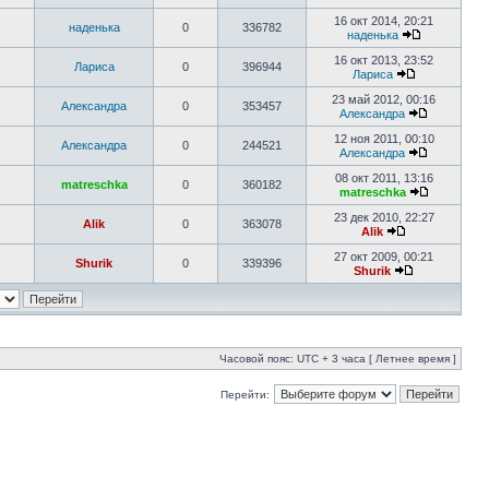
16 окт 2014, 20:21
наденька
0
336782
наденька
16 окт 2013, 23:52
Лариса
0
396944
Лариса
23 май 2012, 00:16
Александра
0
353457
Александра
12 ноя 2011, 00:10
Александра
0
244521
Александра
08 окт 2011, 13:16
matreschka
0
360182
matreschka
23 дек 2010, 22:27
Alik
0
363078
Alik
27 окт 2009, 00:21
Shurik
0
339396
Shurik
Часовой пояс: UTC + 3 часа [ Летнее время ]
Перейти: