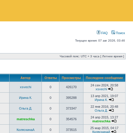
FAQ
Поиск
Текущее время: 07 авг 2026, 03:46
Часовой пояс: UTC + 3 часа [ Летнее время ]
Автор
Ответы
Просмотры
Последнее сообщение
24 сен 2024, 20:58
xsvechi
0
426170
xsvechi
13 апр 2021, 19:07
Ирина К.
0
395288
Ирина К.
22 янв 2016, 20:48
Ольга Д.
0
373347
Ольга Д.
24 апр 2015, 13:27
matreschka
0
354576
matreschka
25 мар 2015, 04:17
КоляскинаА
0
373515
КоляскинаА