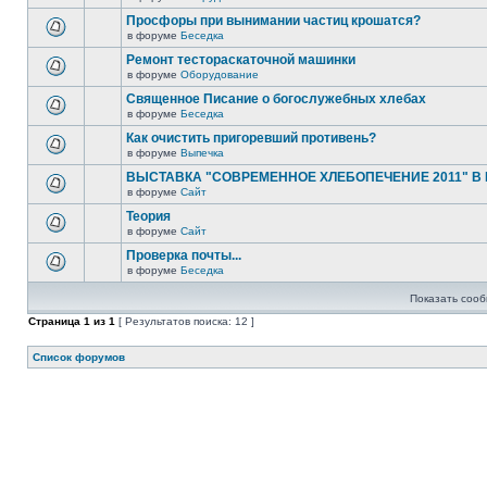
Просфоры при вынимании частиц крошатся?
в форуме
Беседка
Ремонт тестораскаточной машинки
в форуме
Оборудование
Священное Писание о богослужебных хлебах
в форуме
Беседка
Как очистить пригоревший противень?
в форуме
Выпечка
ВЫСТАВКА "СОВРЕМЕННОЕ ХЛЕБОПЕЧЕНИЕ 2011" В
в форуме
Сайт
Теория
в форуме
Сайт
Проверка почты...
в форуме
Беседка
Показать сооб
Страница
1
из
1
[ Результатов поиска: 12 ]
Список форумов