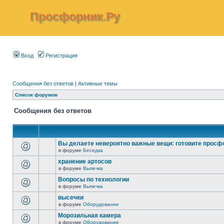
Просфорник.Ру
Вход
Регистрация
Сообщения без ответов
|
Активные темы
Список форумов
Сообщения без ответов
Вы делаете невероятно важные вещи: готовите просф
в форуме
Беседка
хранение артосов
в форуме
Выпечка
Вопросы по технологии
в форуме
Выпечка
высечки
в форуме
Оборудование
Морозильная камера
в форуме
Оборудование