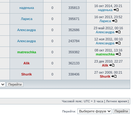
16 окт 2014, 20:21
наденька
0
335813
наденька
16 окт 2013, 23:52
Лариса
0
395671
Лариса
23 май 2012, 00:16
Александра
0
352686
Александра
12 ноя 2011, 00:10
Александра
0
243784
Александра
08 окт 2011, 13:16
matreschka
0
359382
matreschka
23 дек 2010, 22:27
Alik
0
362133
Alik
27 окт 2009, 00:21
Shurik
0
338406
Shurik
Часовой пояс: UTC + 3 часа [ Летнее время ]
Перейти: