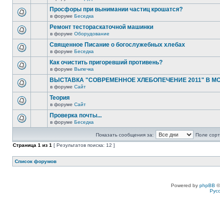
Просфоры при вынимании частиц крошатся?
в форуме
Беседка
Ремонт тестораскаточной машинки
в форуме
Оборудование
Священное Писание о богослужебных хлебах
в форуме
Беседка
Как очистить пригоревший противень?
в форуме
Выпечка
ВЫСТАВКА "СОВРЕМЕННОЕ ХЛЕБОПЕЧЕНИЕ 2011" В М
в форуме
Сайт
Теория
в форуме
Сайт
Проверка почты...
в форуме
Беседка
Показать сообщения за:
Поле сорт
Страница
1
из
1
[ Результатов поиска: 12 ]
Список форумов
Powered by
phpBB
©
Рус