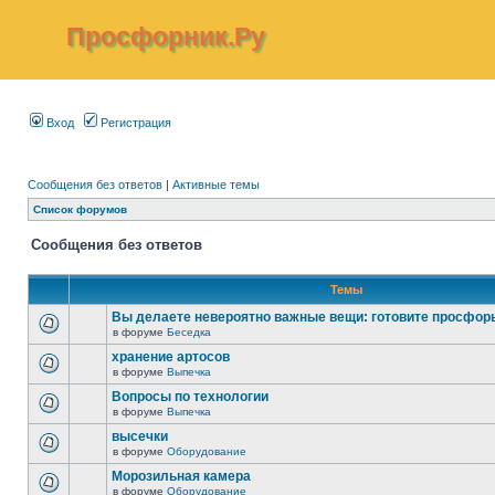
Просфорник.Ру
Вход
Регистрация
Сообщения без ответов
|
Активные темы
Список форумов
Сообщения без ответов
Темы
Вы делаете невероятно важные вещи: готовите просфор
в форуме
Беседка
хранение артосов
в форуме
Выпечка
Вопросы по технологии
в форуме
Выпечка
высечки
в форуме
Оборудование
Морозильная камера
в форуме
Оборудование