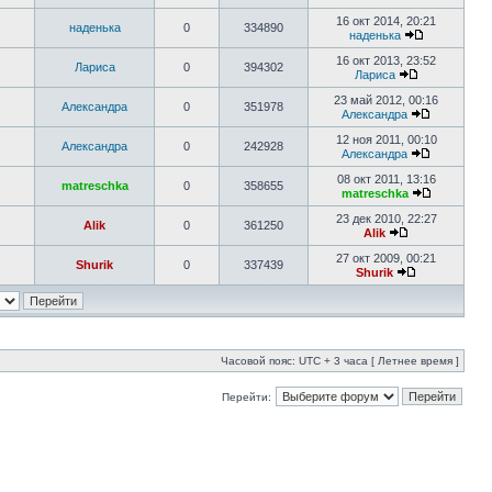
16 окт 2014, 20:21
наденька
0
334890
наденька
16 окт 2013, 23:52
Лариса
0
394302
Лариса
23 май 2012, 00:16
Александра
0
351978
Александра
12 ноя 2011, 00:10
Александра
0
242928
Александра
08 окт 2011, 13:16
matreschka
0
358655
matreschka
23 дек 2010, 22:27
Alik
0
361250
Alik
27 окт 2009, 00:21
Shurik
0
337439
Shurik
Часовой пояс: UTC + 3 часа [ Летнее время ]
Перейти: