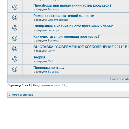
Просфоры при вынимании частиц крошатся?
в форуме
Беседка
Ремонт тестораскаточной машинки
в форуме
Оборудование
Священное Писание о богослужебных хлебах
в форуме
Беседка
Как очистить пригоревший противень?
в форуме
Выпечка
ВЫСТАВКА "СОВРЕМЕННОЕ ХЛЕБОПЕЧЕНИЕ 2011" В
в форуме
Сайт
Теория
в форуме
Сайт
Проверка почты...
в форуме
Беседка
Показать сооб
Страница
1
из
1
[ Результатов поиска: 12 ]
Список форумов