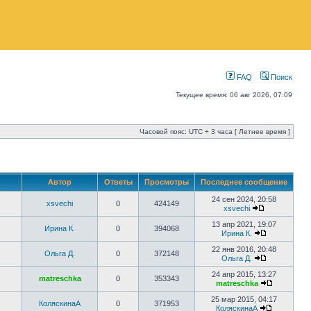
FAQ
Поиск
Текущее время: 06 авг 2026, 07:09
Часовой пояс: UTC + 3 часа [ Летнее время ]
Автор
Ответы
Просмотры
Последнее сообщение
24 сен 2024, 20:58
xsvechi
0
424149
xsvechi
13 апр 2021, 19:07
Ирина К.
0
394068
Ирина К.
22 янв 2016, 20:48
Ольга Д.
0
372148
Ольга Д.
24 апр 2015, 13:27
matreschka
0
353343
matreschka
25 мар 2015, 04:17
КоляскинаА
0
371953
КоляскинаА