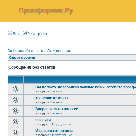
Просфорник.Ру
Вход
Регистрация
Сообщения без ответов
|
Активные темы
Список форумов
Сообщения без ответов
Вы делаете невероятно важные вещи: готовите просф
в форуме
Беседка
хранение артосов
в форуме
Выпечка
Вопросы по технологии
в форуме
Выпечка
высечки
в форуме
Оборудование
Морозильная камера
в форуме
Оборудование