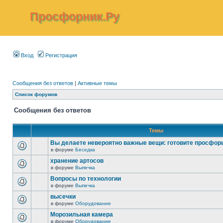
Просфорник.Ру
Вход
Регистрация
Сообщения без ответов
|
Активные темы
Список форумов
Сообщения без ответов
Темы
Вы делаете невероятно важные вещи: готовите просфор
в форуме
Беседка
хранение артосов
в форуме
Выпечка
Вопросы по технологии
в форуме
Выпечка
высечки
в форуме
Оборудование
Морозильная камера
в форуме
Оборудование