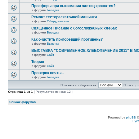
Просфоры при вынимании частиц крошатся?
в форуме
Беседка
Ремонт тестораскаточной машинки
в форуме
Оборудование
Священное Писание о богослужебных хлебах
в форуме
Беседка
Как очистить пригоревший противень?
в форуме
Выпечка
ВЫСТАВКА "СОВРЕМЕННОЕ ХЛЕБОПЕЧЕНИЕ 2011" В М
в форуме
Сайт
Теория
в форуме
Сайт
Проверка почты...
в форуме
Беседка
Показать сообщения за:
Поле сорт
Страница
1
из
1
[ Результатов поиска: 12 ]
Список форумов
Powered by
phpBB
©
Рус