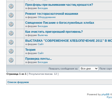
Просфоры при вынимании частиц крошатся?
в форуме
Беседка
Ремонт тестораскаточной машинки
в форуме
Оборудование
Священное Писание о богослужебных хлебах
в форуме
Беседка
Как очистить пригоревший противень?
в форуме
Выпечка
ВЫСТАВКА "СОВРЕМЕННОЕ ХЛЕБОПЕЧЕНИЕ 2011" В М
в форуме
Сайт
Теория
в форуме
Сайт
Проверка почты...
в форуме
Беседка
Показать сообщения за:
Поле сорт
Страница
1
из
1
[ Результатов поиска: 12 ]
Список форумов
Powered by
phpBB
©
Рус