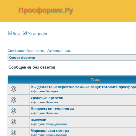
Просфорник.Ру
Вход
Регистрация
Сообщения без ответов
|
Активные темы
Список форумов
Сообщения без ответов
Темы
Вы делаете невероятно важные вещи: готовите просфор
в форуме
Беседка
хранение артосов
в форуме
Выпечка
Вопросы по технологии
в форуме
Выпечка
высечки
в форуме
Оборудование
Морозильная камера
в форуме
Оборудование