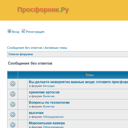
Просфорник.Ру
Вход
Регистрация
Сообщения без ответов
|
Активные темы
Список форумов
Сообщения без ответов
Темы
Вы делаете невероятно важные вещи: готовите просфор
в форуме
Беседка
хранение артосов
в форуме
Выпечка
Вопросы по технологии
в форуме
Выпечка
высечки
в форуме
Оборудование
Морозильная камера
в форуме
Оборудование