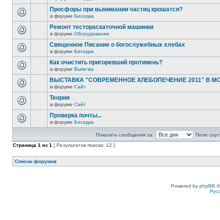
Просфоры при вынимании частиц крошатся?
в форуме
Беседка
Ремонт тестораскаточной машинки
в форуме
Оборудование
Священное Писание о богослужебных хлебах
в форуме
Беседка
Как очистить пригоревший противень?
в форуме
Выпечка
ВЫСТАВКА "СОВРЕМЕННОЕ ХЛЕБОПЕЧЕНИЕ 2011" В М
в форуме
Сайт
Теория
в форуме
Сайт
Проверка почты...
в форуме
Беседка
Показать сообщения за:
Поле сорт
Страница
1
из
1
[ Результатов поиска: 12 ]
Список форумов
Powered by
phpBB
©
Рус