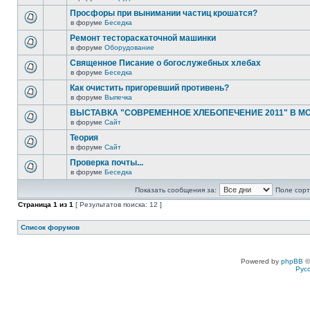
Просфоры при вынимании частиц крошатся?
в форуме
Беседка
Ремонт тестораскаточной машинки
в форуме
Оборудование
Священное Писание о богослужебных хлебах
в форуме
Беседка
Как очистить пригоревший противень?
в форуме
Выпечка
ВЫСТАВКА "СОВРЕМЕННОЕ ХЛЕБОПЕЧЕНИЕ 2011" В М
в форуме
Сайт
Теория
в форуме
Сайт
Проверка почты...
в форуме
Беседка
Показать сообщения за:
Поле сорт
Страница
1
из
1
[ Результатов поиска: 12 ]
Список форумов
Powered by
phpBB
©
Рус