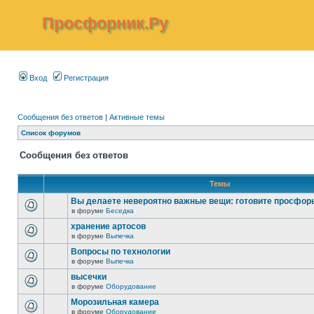
Просфорник.Ру
Вход
Регистрация
Сообщения без ответов
|
Активные темы
Список форумов
Сообщения без ответов
Темы
Вы делаете невероятно важные вещи: готовите просфор
в форуме
Беседка
хранение артосов
в форуме
Выпечка
Вопросы по технологии
в форуме
Выпечка
высечки
в форуме
Оборудование
Морозильная камера
в форуме
Оборудование