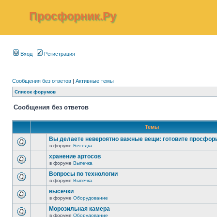
Просфорник.Ру
Вход
Регистрация
Сообщения без ответов
|
Активные темы
Список форумов
Сообщения без ответов
Темы
Вы делаете невероятно важные вещи: готовите просфор
в форуме
Беседка
хранение артосов
в форуме
Выпечка
Вопросы по технологии
в форуме
Выпечка
высечки
в форуме
Оборудование
Морозильная камера
в форуме
Оборудование