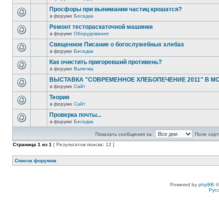
Просфоры при вынимании частиц крошатся?
в форуме
Беседка
Ремонт тестораскаточной машинки
в форуме
Оборудование
Священное Писание о богослужебных хлебах
в форуме
Беседка
Как очистить пригоревший противень?
в форуме
Выпечка
ВЫСТАВКА "СОВРЕМЕННОЕ ХЛЕБОПЕЧЕНИЕ 2011" В М
в форуме
Сайт
Теория
в форуме
Сайт
Проверка почты...
в форуме
Беседка
Показать сообщения за:
Поле сорт
Страница
1
из
1
[ Результатов поиска: 12 ]
Список форумов
Powered by
phpBB
©
Рус