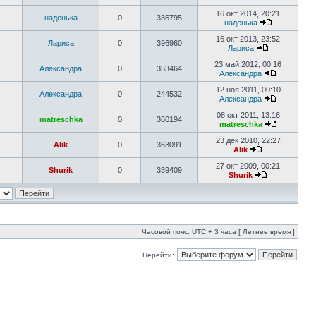
16 окт 2014, 20:21
наденька
0
336795
наденька
16 окт 2013, 23:52
Лариса
0
396960
Лариса
23 май 2012, 00:16
Александра
0
353464
Александра
12 ноя 2011, 00:10
Александра
0
244532
Александра
08 окт 2011, 13:16
matreschka
0
360194
matreschka
23 дек 2010, 22:27
Alik
0
363091
Alik
27 окт 2009, 00:21
Shurik
0
339409
Shurik
Часовой пояс: UTC + 3 часа [ Летнее время ]
Перейти: