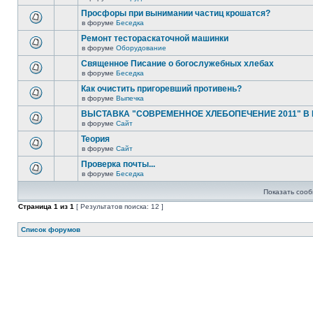
Просфоры при вынимании частиц крошатся?
в форуме
Беседка
Ремонт тестораскаточной машинки
в форуме
Оборудование
Священное Писание о богослужебных хлебах
в форуме
Беседка
Как очистить пригоревший противень?
в форуме
Выпечка
ВЫСТАВКА "СОВРЕМЕННОЕ ХЛЕБОПЕЧЕНИЕ 2011" В
в форуме
Сайт
Теория
в форуме
Сайт
Проверка почты...
в форуме
Беседка
Показать сооб
Страница
1
из
1
[ Результатов поиска: 12 ]
Список форумов