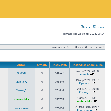
FAQ
Поиск
Текущее время: 08 авг 2026, 00:14
Часовой пояс: UTC + 3 часа [ Летнее время ]
Автор
Ответы
Просмотры
Последнее сообщение
24 сен 2024, 20:58
xsvechi
0
428177
xsvechi
13 апр 2021, 19:07
Ирина К.
0
396449
Ирина К.
22 янв 2016, 20:48
Ольга Д.
0
374444
Ольга Д.
24 апр 2015, 13:27
matreschka
0
355765
matreschka
25 мар 2015, 04:17
КоляскинаА
0
375086
КоляскинаА