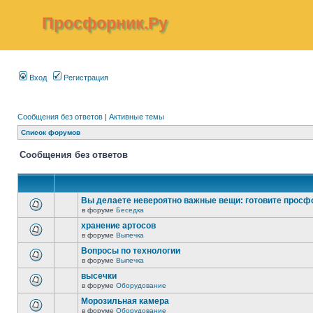
Просфорник.Ру
Вход
Регистрация
Сообщения без ответов
|
Активные темы
Список форумов
Сообщения без ответов
Вы делаете невероятно важные вещи: готовите просф
в форуме
Беседка
хранение артосов
в форуме
Выпечка
Вопросы по технологии
в форуме
Выпечка
высечки
в форуме
Оборудование
Морозильная камера
в форуме
Оборудование