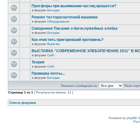
Просфоры при вынимании частиц крошатся?
в форуме
Беседка
Ремонт тестораскаточной машинки
в форуме
Оборудование
Священное Писание о богослужебных хлебах
в форуме
Беседка
Как очистить пригоревший противень?
в форуме
Выпечка
ВЫСТАВКА "СОВРЕМЕННОЕ ХЛЕБОПЕЧЕНИЕ 2011" В М
в форуме
Сайт
Теория
в форуме
Сайт
Проверка почты...
в форуме
Беседка
Показать сообщения за:
Поле сорт
Страница
1
из
1
[ Результатов поиска: 12 ]
Список форумов
Powered by
phpBB
©
Рус