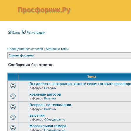
Просфорник.Ру
Вход
Регистрация
Сообщения без ответов
|
Активные темы
Список форумов
Сообщения без ответов
Темы
Вы делаете невероятно важные вещи: готовите просфор
в форуме
Беседка
хранение артосов
в форуме
Выпечка
Вопросы по технологии
в форуме
Выпечка
высечки
в форуме
Оборудование
Морозильная камера
в форуме
Оборудование