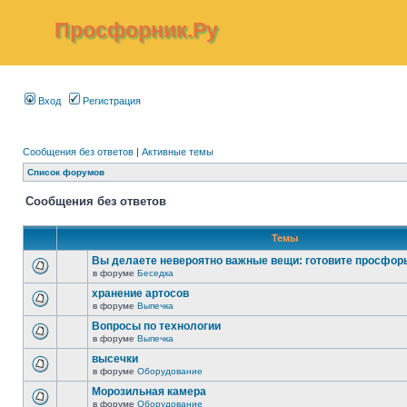
Просфорник.Ру
Вход
Регистрация
Сообщения без ответов
|
Активные темы
Список форумов
Сообщения без ответов
Темы
Вы делаете невероятно важные вещи: готовите просфор
в форуме
Беседка
хранение артосов
в форуме
Выпечка
Вопросы по технологии
в форуме
Выпечка
высечки
в форуме
Оборудование
Морозильная камера
в форуме
Оборудование