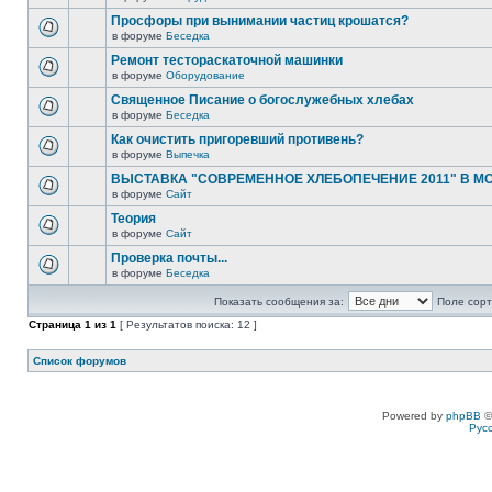
Просфоры при вынимании частиц крошатся?
в форуме
Беседка
Ремонт тестораскаточной машинки
в форуме
Оборудование
Священное Писание о богослужебных хлебах
в форуме
Беседка
Как очистить пригоревший противень?
в форуме
Выпечка
ВЫСТАВКА "СОВРЕМЕННОЕ ХЛЕБОПЕЧЕНИЕ 2011" В М
в форуме
Сайт
Теория
в форуме
Сайт
Проверка почты...
в форуме
Беседка
Показать сообщения за:
Поле сорт
Страница
1
из
1
[ Результатов поиска: 12 ]
Список форумов
Powered by
phpBB
©
Рус