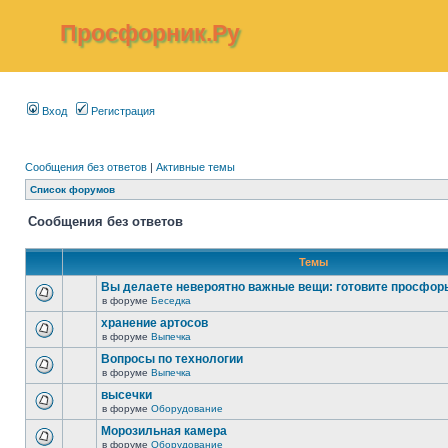
Просфорник.Ру
Вход
Регистрация
Сообщения без ответов
|
Активные темы
Список форумов
Сообщения без ответов
Темы
Вы делаете невероятно важные вещи: готовите просфор
в форуме
Беседка
хранение артосов
в форуме
Выпечка
Вопросы по технологии
в форуме
Выпечка
высечки
в форуме
Оборудование
Морозильная камера
в форуме
Оборудование