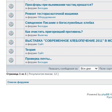
Просфоры при вынимании частиц крошатся?
в форуме
Беседка
Ремонт тестораскаточной машинки
в форуме
Оборудование
Священное Писание о богослужебных хлебах
в форуме
Беседка
Как очистить пригоревший противень?
в форуме
Выпечка
ВЫСТАВКА "СОВРЕМЕННОЕ ХЛЕБОПЕЧЕНИЕ 2011" В М
в форуме
Сайт
Теория
в форуме
Сайт
Проверка почты...
в форуме
Беседка
Показать сообщения за:
Поле сорт
Страница
1
из
1
[ Результатов поиска: 12 ]
Список форумов
Powered by
phpBB
©
Рус