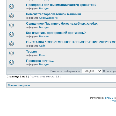
Просфоры при вынимании частиц крошатся?
в форуме
Беседка
Ремонт тестораскаточной машинки
в форуме
Оборудование
Священное Писание о богослужебных хлебах
в форуме
Беседка
Как очистить пригоревший противень?
в форуме
Выпечка
ВЫСТАВКА "СОВРЕМЕННОЕ ХЛЕБОПЕЧЕНИЕ 2011" В М
в форуме
Сайт
Теория
в форуме
Сайт
Проверка почты...
в форуме
Беседка
Показать сообщения за:
Поле сорт
Страница
1
из
1
[ Результатов поиска: 12 ]
Список форумов
Powered by
phpBB
©
Рус