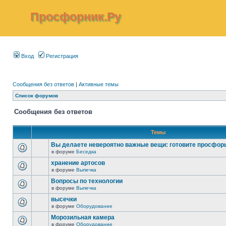
Просфорник.Ру
Вход
Регистрация
Сообщения без ответов
|
Активные темы
Список форумов
Сообщения без ответов
Темы
Вы делаете невероятно важные вещи: готовите просфор
в форуме
Беседка
хранение артосов
в форуме
Выпечка
Вопросы по технологии
в форуме
Выпечка
высечки
в форуме
Оборудование
Морозильная камера
в форуме
Оборудование