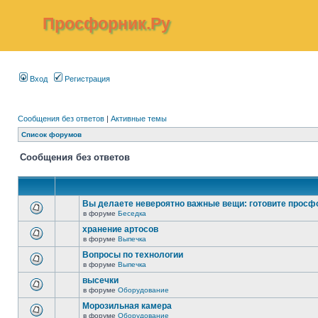
Просфорник.Ру
Вход
Регистрация
Сообщения без ответов
|
Активные темы
Список форумов
Сообщения без ответов
Вы делаете невероятно важные вещи: готовите просф
в форуме
Беседка
хранение артосов
в форуме
Выпечка
Вопросы по технологии
в форуме
Выпечка
высечки
в форуме
Оборудование
Морозильная камера
в форуме
Оборудование