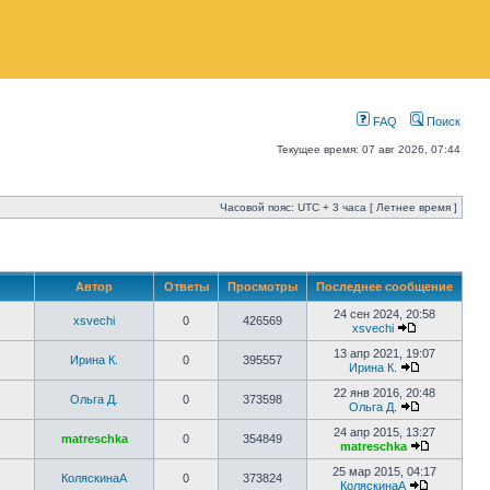
FAQ
Поиск
Текущее время: 07 авг 2026, 07:44
Часовой пояс: UTC + 3 часа [ Летнее время ]
Автор
Ответы
Просмотры
Последнее сообщение
24 сен 2024, 20:58
xsvechi
0
426569
xsvechi
13 апр 2021, 19:07
Ирина К.
0
395557
Ирина К.
22 янв 2016, 20:48
Ольга Д.
0
373598
Ольга Д.
24 апр 2015, 13:27
matreschka
0
354849
matreschka
25 мар 2015, 04:17
КоляскинаА
0
373824
КоляскинаА