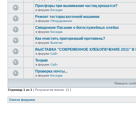
Просфоры при вынимании частиц крошатся?
в форуме
Беседка
Ремонт тестораскаточной машинки
в форуме
Оборудование
Священное Писание о богослужебных хлебах
в форуме
Беседка
Как очистить пригоревший противень?
в форуме
Выпечка
ВЫСТАВКА "СОВРЕМЕННОЕ ХЛЕБОПЕЧЕНИЕ 2011" В
в форуме
Сайт
Теория
в форуме
Сайт
Проверка почты...
в форуме
Беседка
Показать сооб
Страница
1
из
1
[ Результатов поиска: 12 ]
Список форумов