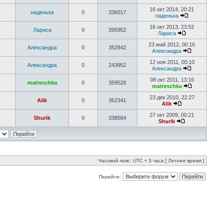
16 окт 2014, 20:21
наденька
0
336017
наденька
16 окт 2013, 23:52
Лариса
0
395952
Лариса
23 май 2012, 00:16
Александра
0
352842
Александра
12 ноя 2011, 00:10
Александра
0
243952
Александра
08 окт 2011, 13:16
matreschka
0
359528
matreschka
23 дек 2010, 22:27
Alik
0
362341
Alik
27 окт 2009, 00:21
Shurik
0
338564
Shurik
Часовой пояс: UTC + 3 часа [ Летнее время ]
Перейти: