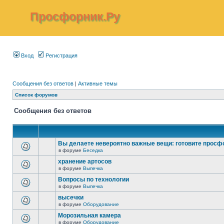
Просфорник.Ру
Вход
Регистрация
Сообщения без ответов
|
Активные темы
Список форумов
Сообщения без ответов
Вы делаете невероятно важные вещи: готовите просф
в форуме
Беседка
хранение артосов
в форуме
Выпечка
Вопросы по технологии
в форуме
Выпечка
высечки
в форуме
Оборудование
Морозильная камера
в форуме
Оборудование