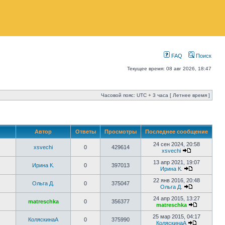
FAQ
Поиск
Текущее время: 08 авг 2026, 18:47
Часовой пояс: UTC + 3 часа [ Летнее время ]
Автор
Ответы
Просмотры
Последнее сообщение
24 сен 2024, 20:58
xsvechi
0
429614
xsvechi
13 апр 2021, 19:07
Ирина К.
0
397013
Ирина К.
22 янв 2016, 20:48
Ольга Д.
0
375047
Ольга Д.
24 апр 2015, 13:27
matreschka
0
356377
matreschka
25 мар 2015, 04:17
КоляскинаА
0
375990
КоляскинаА