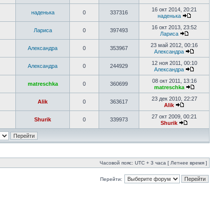
16 окт 2014, 20:21
наденька
0
337316
наденька
16 окт 2013, 23:52
Лариса
0
397493
Лариса
23 май 2012, 00:16
Александра
0
353967
Александра
12 ноя 2011, 00:10
Александра
0
244929
Александра
08 окт 2011, 13:16
matreschka
0
360699
matreschka
23 дек 2010, 22:27
Alik
0
363617
Alik
27 окт 2009, 00:21
Shurik
0
339973
Shurik
Часовой пояс: UTC + 3 часа [ Летнее время ]
Перейти: