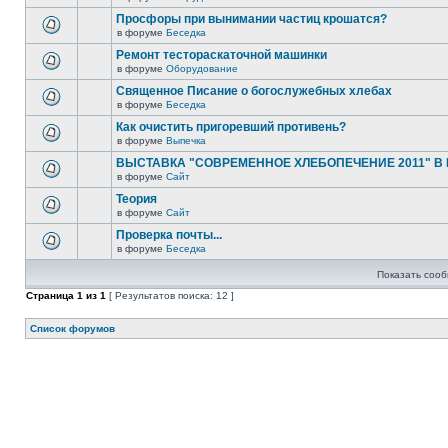
Просфоры при вынимании частиц крошатся?
в форуме
Беседка
Ремонт тестораскаточной машинки
в форуме
Оборудование
Священное Писание о богослужебных хлебах
в форуме
Беседка
Как очистить пригоревший противень?
в форуме
Выпечка
ВЫСТАВКА "СОВРЕМЕННОЕ ХЛЕБОПЕЧЕНИЕ 2011" В
в форуме
Сайт
Теория
в форуме
Сайт
Проверка почты...
в форуме
Беседка
Показать сооб
Страница
1
из
1
[ Результатов поиска: 12 ]
Список форумов