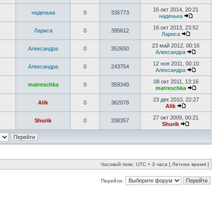
16 окт 2014, 20:21
наденька
0
335773
наденька
16 окт 2013, 23:52
Лариса
0
395612
Лариса
23 май 2012, 00:16
Александра
0
352650
Александра
12 ноя 2011, 00:10
Александра
0
243754
Александра
08 окт 2011, 13:16
matreschka
0
359349
matreschka
23 дек 2010, 22:27
Alik
0
362078
Alik
27 окт 2009, 00:21
Shurik
0
338357
Shurik
Часовой пояс: UTC + 3 часа [ Летнее время ]
Перейти: