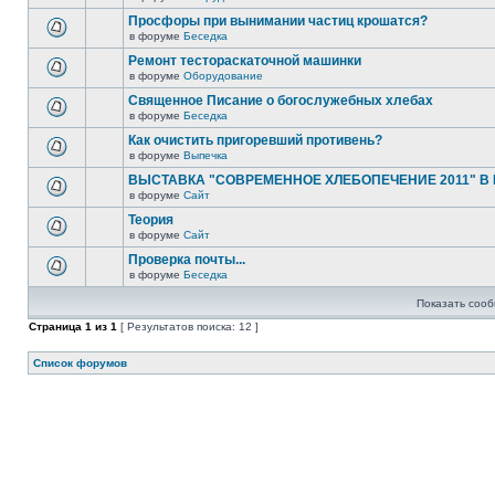
Просфоры при вынимании частиц крошатся?
в форуме
Беседка
Ремонт тестораскаточной машинки
в форуме
Оборудование
Священное Писание о богослужебных хлебах
в форуме
Беседка
Как очистить пригоревший противень?
в форуме
Выпечка
ВЫСТАВКА "СОВРЕМЕННОЕ ХЛЕБОПЕЧЕНИЕ 2011" В
в форуме
Сайт
Теория
в форуме
Сайт
Проверка почты...
в форуме
Беседка
Показать сооб
Страница
1
из
1
[ Результатов поиска: 12 ]
Список форумов