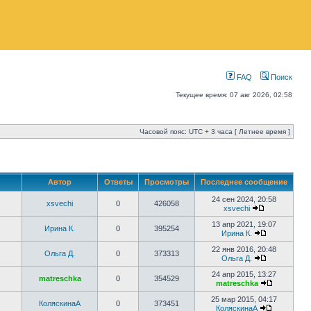
FAQ
Поиск
Текущее время: 07 авг 2026, 02:58
Часовой пояс: UTC + 3 часа [ Летнее время ]
Автор
Ответы
Просмотры
Последнее сообщение
24 сен 2024, 20:58
xsvechi
0
426058
xsvechi
13 апр 2021, 19:07
Ирина К.
0
395254
Ирина К.
22 янв 2016, 20:48
Ольга Д.
0
373313
Ольга Д.
24 апр 2015, 13:27
matreschka
0
354529
matreschka
25 мар 2015, 04:17
КоляскинаА
0
373451
КоляскинаА