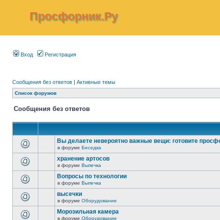
Просфорник.Ру
Вход
Регистрация
Сообщения без ответов
|
Активные темы
Список форумов
Сообщения без ответов
Вы делаете невероятно важные вещи: готовите просф
в форуме
Беседка
хранение артосов
в форуме
Выпечка
Вопросы по технологии
в форуме
Выпечка
высечки
в форуме
Оборудование
Морозильная камера
в форуме
Оборудование