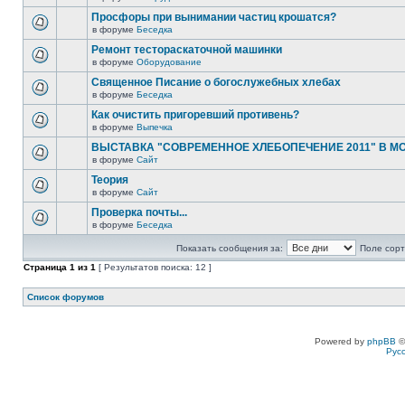
Просфоры при вынимании частиц крошатся?
в форуме
Беседка
Ремонт тестораскаточной машинки
в форуме
Оборудование
Священное Писание о богослужебных хлебах
в форуме
Беседка
Как очистить пригоревший противень?
в форуме
Выпечка
ВЫСТАВКА "СОВРЕМЕННОЕ ХЛЕБОПЕЧЕНИЕ 2011" В М
в форуме
Сайт
Теория
в форуме
Сайт
Проверка почты...
в форуме
Беседка
Показать сообщения за:
Поле сорт
Страница
1
из
1
[ Результатов поиска: 12 ]
Список форумов
Powered by
phpBB
©
Рус