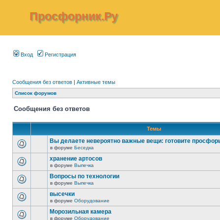
Просфорник.Ру
Вход
Регистрация
Сообщения без ответов
|
Активные темы
Список форумов
Сообщения без ответов
Темы
Вы делаете невероятно важные вещи: готовите просфор
в форуме
Беседка
хранение артосов
в форуме
Выпечка
Вопросы по технологии
в форуме
Выпечка
высечки
в форуме
Оборудование
Морозильная камера
в форуме
Оборудование