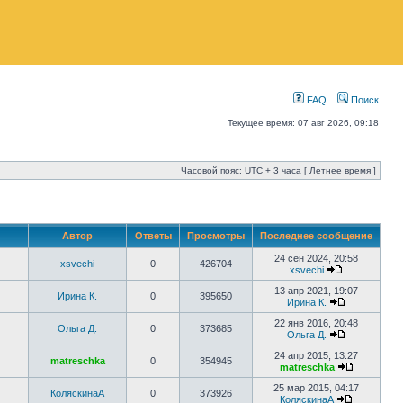
FAQ
Поиск
Текущее время: 07 авг 2026, 09:18
Часовой пояс: UTC + 3 часа [ Летнее время ]
Автор
Ответы
Просмотры
Последнее сообщение
24 сен 2024, 20:58
xsvechi
0
426704
xsvechi
13 апр 2021, 19:07
Ирина К.
0
395650
Ирина К.
22 янв 2016, 20:48
Ольга Д.
0
373685
Ольга Д.
24 апр 2015, 13:27
matreschka
0
354945
matreschka
25 мар 2015, 04:17
КоляскинаА
0
373926
КоляскинаА