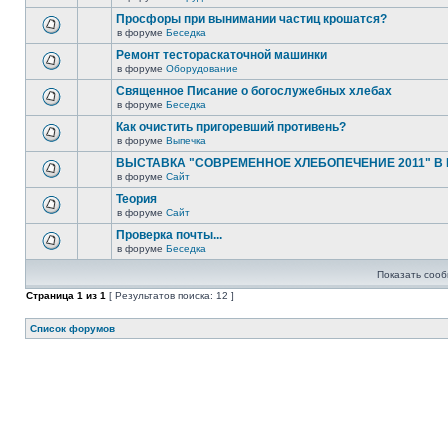
Просфоры при вынимании частиц крошатся?
в форуме
Беседка
Ремонт тестораскаточной машинки
в форуме
Оборудование
Священное Писание о богослужебных хлебах
в форуме
Беседка
Как очистить пригоревший противень?
в форуме
Выпечка
ВЫСТАВКА "СОВРЕМЕННОЕ ХЛЕБОПЕЧЕНИЕ 2011" В
в форуме
Сайт
Теория
в форуме
Сайт
Проверка почты...
в форуме
Беседка
Показать сооб
Страница
1
из
1
[ Результатов поиска: 12 ]
Список форумов