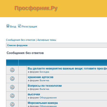
Просфорник.Ру
Вход
Регистрация
Сообщения без ответов
|
Активные темы
Список форумов
Сообщения без ответов
Вы делаете невероятно важные вещи: готовите просф
в форуме
Беседка
хранение артосов
в форуме
Выпечка
Вопросы по технологии
в форуме
Выпечка
высечки
в форуме
Оборудование
Морозильная камера
в форуме
Оборудование