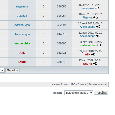
16 окт 2014, 20:21
наденька
0
336088
наденька
16 окт 2013, 23:52
Лариса
0
396054
Лариса
23 май 2012, 00:16
Александра
0
352894
Александра
12 ноя 2011, 00:10
Александра
0
244010
Александра
08 окт 2011, 13:16
matreschka
0
359593
matreschka
23 дек 2010, 22:27
Alik
0
362415
Alik
27 окт 2009, 00:21
Shurik
0
338640
Shurik
Часовой пояс: UTC + 3 часа [ Летнее время ]
Перейти: