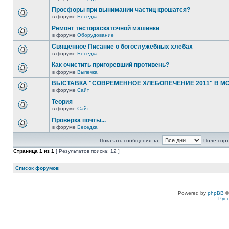
Просфоры при вынимании частиц крошатся?
в форуме
Беседка
Ремонт тестораскаточной машинки
в форуме
Оборудование
Священное Писание о богослужебных хлебах
в форуме
Беседка
Как очистить пригоревший противень?
в форуме
Выпечка
ВЫСТАВКА "СОВРЕМЕННОЕ ХЛЕБОПЕЧЕНИЕ 2011" В М
в форуме
Сайт
Теория
в форуме
Сайт
Проверка почты...
в форуме
Беседка
Показать сообщения за:
Поле сорт
Страница
1
из
1
[ Результатов поиска: 12 ]
Список форумов
Powered by
phpBB
©
Рус