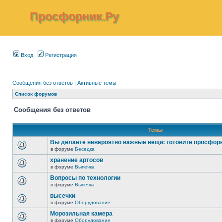
Просфорник.Ру
Вход
Регистрация
Сообщения без ответов
|
Активные темы
Список форумов
Сообщения без ответов
Темы
Вы делаете невероятно важные вещи: готовите просфор
в форуме
Беседка
хранение артосов
в форуме
Выпечка
Вопросы по технологии
в форуме
Выпечка
высечки
в форуме
Оборудование
Морозильная камера
в форуме
Оборудование