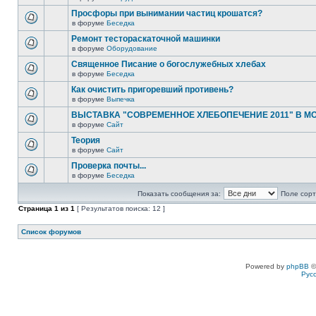
Просфоры при вынимании частиц крошатся?
в форуме
Беседка
Ремонт тестораскаточной машинки
в форуме
Оборудование
Священное Писание о богослужебных хлебах
в форуме
Беседка
Как очистить пригоревший противень?
в форуме
Выпечка
ВЫСТАВКА "СОВРЕМЕННОЕ ХЛЕБОПЕЧЕНИЕ 2011" В М
в форуме
Сайт
Теория
в форуме
Сайт
Проверка почты...
в форуме
Беседка
Показать сообщения за:
Поле сорт
Страница
1
из
1
[ Результатов поиска: 12 ]
Список форумов
Powered by
phpBB
©
Рус