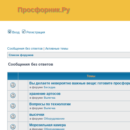
Просфорник.Ру
Вход
Регистрация
Сообщения без ответов
|
Активные темы
Список форумов
Сообщения без ответов
Темы
Вы делаете невероятно важные вещи: готовите просфор
в форуме
Беседка
хранение артосов
в форуме
Выпечка
Вопросы по технологии
в форуме
Выпечка
высечки
в форуме
Оборудование
Морозильная камера
в форуме
Оборудование