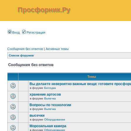
Просфорник.Ру
Вход
Регистрация
Сообщения без ответов
|
Активные темы
Список форумов
Сообщения без ответов
Темы
Вы делаете невероятно важные вещи: готовите просфор
в форуме
Беседка
хранение артосов
в форуме
Выпечка
Вопросы по технологии
в форуме
Выпечка
высечки
в форуме
Оборудование
Морозильная камера
в форуме
Оборудование