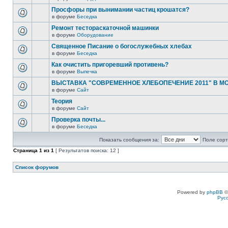
Просфоры при вынимании частиц крошатся?
в форуме
Беседка
Ремонт тестораскаточной машинки
в форуме
Оборудование
Священное Писание о богослужебных хлебах
в форуме
Беседка
Как очистить пригоревший противень?
в форуме
Выпечка
ВЫСТАВКА "СОВРЕМЕННОЕ ХЛЕБОПЕЧЕНИЕ 2011" В М
в форуме
Сайт
Теория
в форуме
Сайт
Проверка почты...
в форуме
Беседка
Показать сообщения за:
Поле сорт
Страница
1
из
1
[ Результатов поиска: 12 ]
Список форумов
Powered by
phpBB
©
Рус