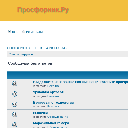
Просфорник.Ру
Вход
Регистрация
Сообщения без ответов
|
Активные темы
Список форумов
Сообщения без ответов
Вы делаете невероятно важные вещи: готовите просф
в форуме
Беседка
хранение артосов
в форуме
Выпечка
Вопросы по технологии
в форуме
Выпечка
высечки
в форуме
Оборудование
Морозильная камера
в форуме
Оборудование