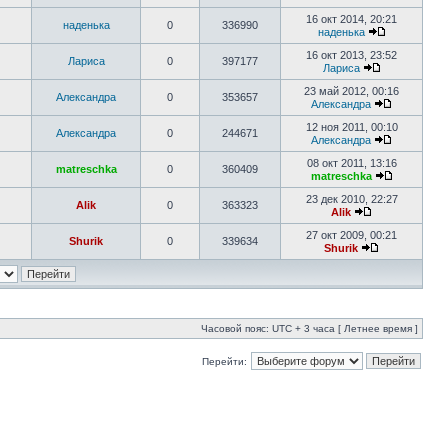
16 окт 2014, 20:21
наденька
0
336990
наденька
16 окт 2013, 23:52
Лариса
0
397177
Лариса
23 май 2012, 00:16
Александра
0
353657
Александра
12 ноя 2011, 00:10
Александра
0
244671
Александра
08 окт 2011, 13:16
matreschka
0
360409
matreschka
23 дек 2010, 22:27
Alik
0
363323
Alik
27 окт 2009, 00:21
Shurik
0
339634
Shurik
Часовой пояс: UTC + 3 часа [ Летнее время ]
Перейти: