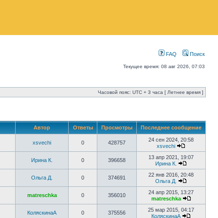
FAQ
Поиск
Текущее время: 08 авг 2026, 07:03
Часовой пояс: UTC + 3 часа [ Летнее время ]
Автор
Ответы
Просмотры
Последнее сообщение
24 сен 2024, 20:58
xsvechi
0
428757
xsvechi
13 апр 2021, 19:07
Ирина К.
0
396658
Ирина К.
22 янв 2016, 20:48
Ольга Д.
0
374691
Ольга Д.
24 апр 2015, 13:27
matreschka
0
356010
matreschka
25 мар 2015, 04:17
КоляскинаА
0
375556
КоляскинаА