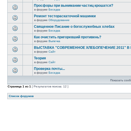
Просфоры при вынимании частиц крошатся?
в форуме
Беседка
Ремонт тестораскаточной машинки
в форуме
Оборудование
Священное Писание о богослужебных хлебах
в форуме
Беседка
Как очистить пригоревший противень?
в форуме
Выпечка
ВЫСТАВКА "СОВРЕМЕННОЕ ХЛЕБОПЕЧЕНИЕ 2011" В
в форуме
Сайт
Теория
в форуме
Сайт
Проверка почты...
в форуме
Беседка
Показать сооб
Страница
1
из
1
[ Результатов поиска: 12 ]
Список форумов