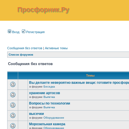
Просфорник.Ру
Вход
Регистрация
Сообщения без ответов
|
Активные темы
Список форумов
Сообщения без ответов
Темы
Вы делаете невероятно важные вещи: готовите просфор
в форуме
Беседка
хранение артосов
в форуме
Выпечка
Вопросы по технологии
в форуме
Выпечка
высечки
в форуме
Оборудование
Морозильная камера
в форуме
Оборудование