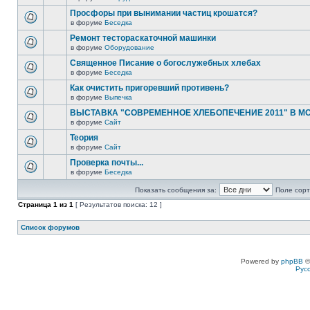
Просфоры при вынимании частиц крошатся?
в форуме
Беседка
Ремонт тестораскаточной машинки
в форуме
Оборудование
Священное Писание о богослужебных хлебах
в форуме
Беседка
Как очистить пригоревший противень?
в форуме
Выпечка
ВЫСТАВКА "СОВРЕМЕННОЕ ХЛЕБОПЕЧЕНИЕ 2011" В М
в форуме
Сайт
Теория
в форуме
Сайт
Проверка почты...
в форуме
Беседка
Показать сообщения за:
Поле сорт
Страница
1
из
1
[ Результатов поиска: 12 ]
Список форумов
Powered by
phpBB
©
Рус