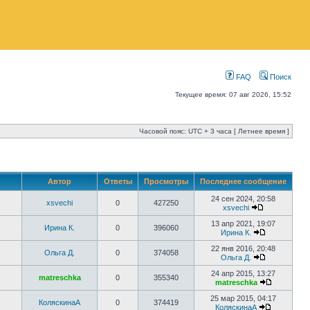
FAQ
Поиск
Текущее время: 07 авг 2026, 15:52
Часовой пояс: UTC + 3 часа [ Летнее время ]
Автор
Ответы
Просмотры
Последнее сообщение
24 сен 2024, 20:58
xsvechi
0
427250
xsvechi
13 апр 2021, 19:07
Ирина К.
0
396060
Ирина К.
22 янв 2016, 20:48
Ольга Д.
0
374058
Ольга Д.
24 апр 2015, 13:27
matreschka
0
355340
matreschka
25 мар 2015, 04:17
КоляскинаА
0
374419
КоляскинаА