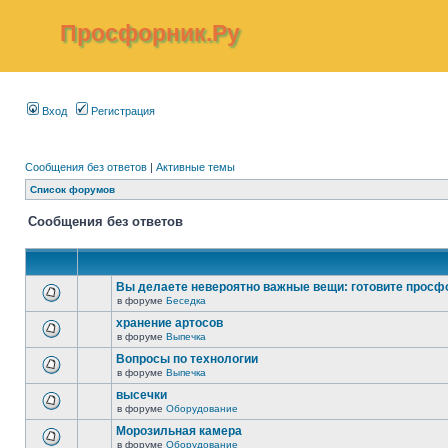
Просфорник.Ру
Вход
Регистрация
Сообщения без ответов
|
Активные темы
Список форумов
Сообщения без ответов
Вы делаете невероятно важные вещи: готовите просф
в форуме
Беседка
хранение артосов
в форуме
Выпечка
Вопросы по технологии
в форуме
Выпечка
высечки
в форуме
Оборудование
Морозильная камера
в форуме
Оборудование