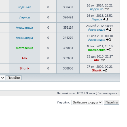
16 окт 2014, 20:21
наденька
0
336407
наденька
16 окт 2013, 23:52
Лариса
0
396491
Лариса
23 май 2012, 00:16
Александра
0
353114
Александра
12 ноя 2011, 00:10
Александра
0
244279
Александра
08 окт 2011, 13:16
matreschka
0
359831
matreschka
23 дек 2010, 22:27
Alik
0
362681
Alik
27 окт 2009, 00:21
Shurik
0
338956
Shurik
Часовой пояс: UTC + 3 часа [ Летнее время ]
Перейти: