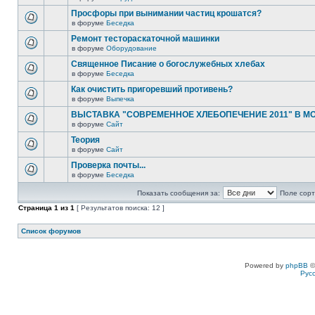
Просфоры при вынимании частиц крошатся?
в форуме
Беседка
Ремонт тестораскаточной машинки
в форуме
Оборудование
Священное Писание о богослужебных хлебах
в форуме
Беседка
Как очистить пригоревший противень?
в форуме
Выпечка
ВЫСТАВКА "СОВРЕМЕННОЕ ХЛЕБОПЕЧЕНИЕ 2011" В М
в форуме
Сайт
Теория
в форуме
Сайт
Проверка почты...
в форуме
Беседка
Показать сообщения за:
Поле сорт
Страница
1
из
1
[ Результатов поиска: 12 ]
Список форумов
Powered by
phpBB
©
Рус