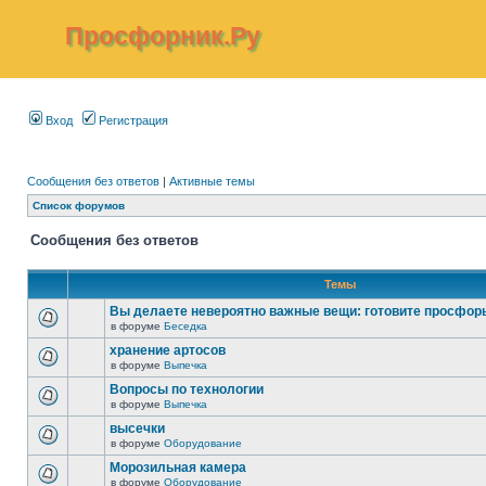
Просфорник.Ру
Вход
Регистрация
Сообщения без ответов
|
Активные темы
Список форумов
Сообщения без ответов
Темы
Вы делаете невероятно важные вещи: готовите просфор
в форуме
Беседка
хранение артосов
в форуме
Выпечка
Вопросы по технологии
в форуме
Выпечка
высечки
в форуме
Оборудование
Морозильная камера
в форуме
Оборудование