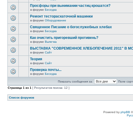
Просфоры при вынимании частиц крошатся?
в форуме
Беседка
Ремонт тестораскаточной машинки
в форуме
Оборудование
Священное Писание о богослужебных хлебах
в форуме
Беседка
Как очистить пригоревший противень?
в форуме
Выпечка
ВЫСТАВКА "СОВРЕМЕННОЕ ХЛЕБОПЕЧЕНИЕ 2011" В М
в форуме
Сайт
Теория
в форуме
Сайт
Проверка почты...
в форуме
Беседка
Показать сообщения за:
Поле сорт
Страница
1
из
1
[ Результатов поиска: 12 ]
Список форумов
Powered by
phpBB
©
Рус