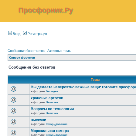
Просфорник.Ру
Вход
Регистрация
Сообщения без ответов
|
Активные темы
Список форумов
Сообщения без ответов
Темы
Вы делаете невероятно важные вещи: готовите просфор
в форуме
Беседка
хранение артосов
в форуме
Выпечка
Вопросы по технологии
в форуме
Выпечка
высечки
в форуме
Оборудование
Морозильная камера
в форуме
Оборудование