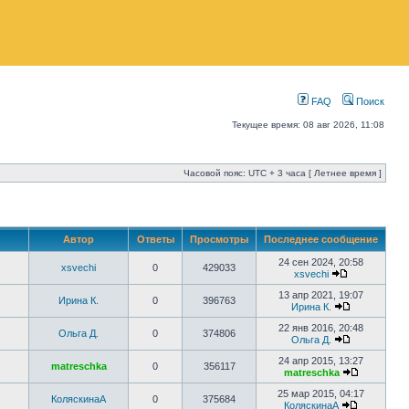
FAQ
Поиск
Текущее время: 08 авг 2026, 11:08
Часовой пояс: UTC + 3 часа [ Летнее время ]
Автор
Ответы
Просмотры
Последнее сообщение
24 сен 2024, 20:58
xsvechi
0
429033
xsvechi
13 апр 2021, 19:07
Ирина К.
0
396763
Ирина К.
22 янв 2016, 20:48
Ольга Д.
0
374806
Ольга Д.
24 апр 2015, 13:27
matreschka
0
356117
matreschka
25 мар 2015, 04:17
КоляскинаА
0
375684
КоляскинаА