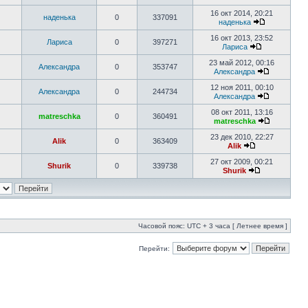
16 окт 2014, 20:21
наденька
0
337091
наденька
16 окт 2013, 23:52
Лариса
0
397271
Лариса
23 май 2012, 00:16
Александра
0
353747
Александра
12 ноя 2011, 00:10
Александра
0
244734
Александра
08 окт 2011, 13:16
matreschka
0
360491
matreschka
23 дек 2010, 22:27
Alik
0
363409
Alik
27 окт 2009, 00:21
Shurik
0
339738
Shurik
Часовой пояс: UTC + 3 часа [ Летнее время ]
Перейти: