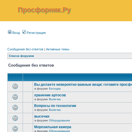
Просфорник.Ру
Вход
Регистрация
Сообщения без ответов
|
Активные темы
Список форумов
Сообщения без ответов
Вы делаете невероятно важные вещи: готовите просф
в форуме
Беседка
хранение артосов
в форуме
Выпечка
Вопросы по технологии
в форуме
Выпечка
высечки
в форуме
Оборудование
Морозильная камера
в форуме
Оборудование