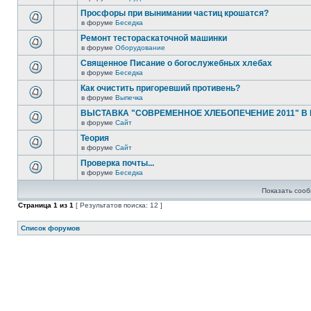
Просфоры при вынимании частиц крошатся?
в форуме
Беседка
Ремонт тестораскаточной машинки
в форуме
Оборудование
Священное Писание о богослужебных хлебах
в форуме
Беседка
Как очистить пригоревший противень?
в форуме
Выпечка
ВЫСТАВКА "СОВРЕМЕННОЕ ХЛЕБОПЕЧЕНИЕ 2011" В
в форуме
Сайт
Теория
в форуме
Сайт
Проверка почты...
в форуме
Беседка
Показать сооб
Страница
1
из
1
[ Результатов поиска: 12 ]
Список форумов