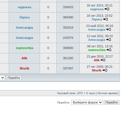
16 окт 2014, 20:21
наденька
0
334933
наденька
16 окт 2013, 23:52
Лариса
0
394390
Лариса
23 май 2012, 00:16
Александра
0
352018
Александра
12 ноя 2011, 00:10
Александра
0
242979
Александра
08 окт 2011, 13:16
matreschka
0
358690
matreschka
23 дек 2010, 22:27
Alik
0
361290
Alik
27 окт 2009, 00:21
Shurik
0
337497
Shurik
Часовой пояс: UTC + 3 часа [ Летнее время ]
Перейти: