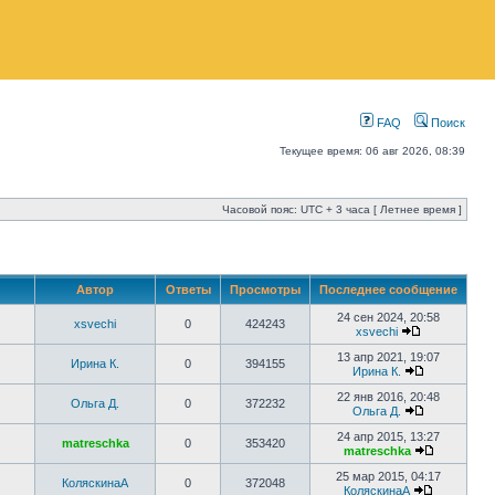
FAQ
Поиск
Текущее время: 06 авг 2026, 08:39
Часовой пояс: UTC + 3 часа [ Летнее время ]
Автор
Ответы
Просмотры
Последнее сообщение
24 сен 2024, 20:58
xsvechi
0
424243
xsvechi
13 апр 2021, 19:07
Ирина К.
0
394155
Ирина К.
22 янв 2016, 20:48
Ольга Д.
0
372232
Ольга Д.
24 апр 2015, 13:27
matreschka
0
353420
matreschka
25 мар 2015, 04:17
КоляскинаА
0
372048
КоляскинаА