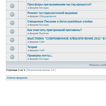
Просфоры при вынимании частиц крошатся?
в форуме
Беседка
Ремонт тестораскаточной машинки
в форуме
Оборудование
Священное Писание о богослужебных хлебах
в форуме
Беседка
Как очистить пригоревший противень?
в форуме
Выпечка
ВЫСТАВКА "СОВРЕМЕННОЕ ХЛЕБОПЕЧЕНИЕ 2011" В
в форуме
Сайт
Теория
в форуме
Сайт
Проверка почты...
в форуме
Беседка
Показать сооб
Страница
1
из
1
[ Результатов поиска: 12 ]
Список форумов