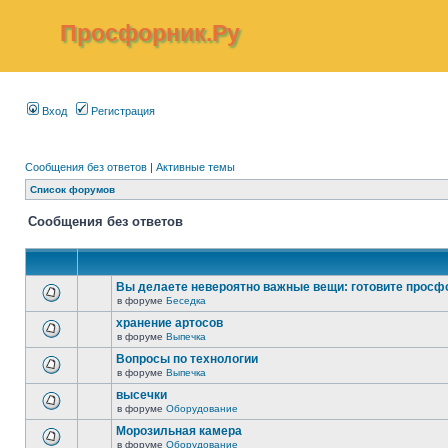
Просфорник.Ру
Вход
Регистрация
Сообщения без ответов
|
Активные темы
Список форумов
Сообщения без ответов
Вы делаете невероятно важные вещи: готовите просф
в форуме
Беседка
хранение артосов
в форуме
Выпечка
Вопросы по технологии
в форуме
Выпечка
высечки
в форуме
Оборудование
Морозильная камера
в форуме
Оборудование