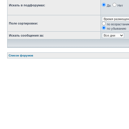
Искать в подфорумах:
Да
Нет
Поле сортировки:
по возрастани
по убыванию
Искать сообщения за:
Список форумов