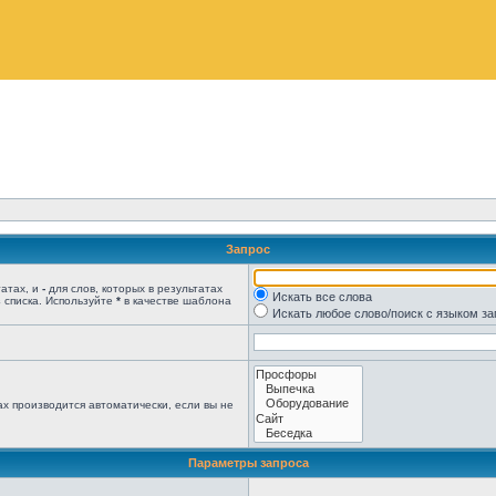
Запрос
татах, и
-
для слов, которых в результатах
Искать все слова
 списка. Используйте
*
в качестве шаблона
Искать любое слово/поиск с языком з
х производится автоматически, если вы не
Параметры запроса