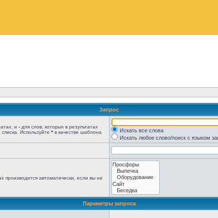
Запрос
татах, и
-
для слов, которых в результатах
Искать все слова
 списка. Используйте
*
в качестве шаблона
Искать любое слово/поиск с языком з
х производится автоматически, если вы не
Параметры запроса