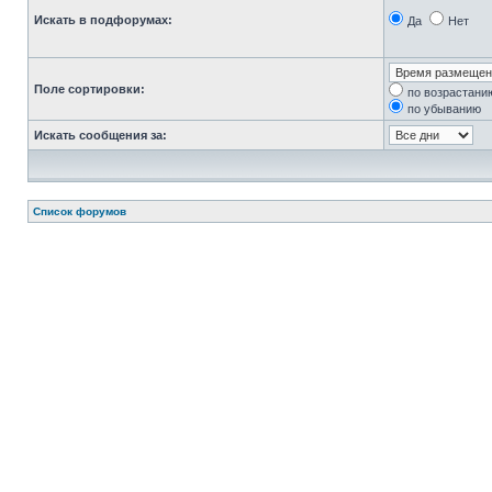
Искать в подфорумах:
Да
Нет
Поле сортировки:
по возрастани
по убыванию
Искать сообщения за:
Список форумов