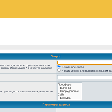
Запрос
татах, и
-
для слов, которых в результатах
Искать все слова
 списка. Используйте
*
в качестве шаблона
Искать любое слово/поиск с языком з
х производится автоматически, если вы не
Параметры запроса