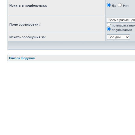
Искать в подфорумах:
Да
Нет
Поле сортировки:
по возрастани
по убыванию
Искать сообщения за:
Список форумов