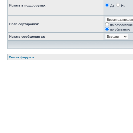
Искать в подфорумах:
Да
Нет
Поле сортировки:
по возрастани
по убыванию
Искать сообщения за:
Список форумов