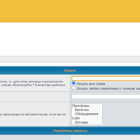
Запрос
татах, и
-
для слов, которых в результатах
Искать все слова
 списка. Используйте
*
в качестве шаблона
Искать любое слово/поиск с языком з
х производится автоматически, если вы не
Параметры запроса