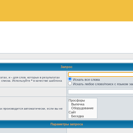
Запрос
татах, и
-
для слов, которых в результатах
Искать все слова
 списка. Используйте
*
в качестве шаблона
Искать любое слово/поиск с языком з
х производится автоматически, если вы не
Параметры запроса