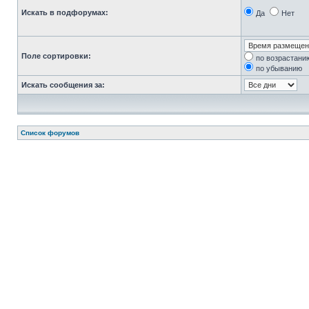
Искать в подфорумах:
Да
Нет
Поле сортировки:
по возрастани
по убыванию
Искать сообщения за:
Список форумов