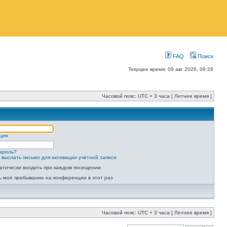
FAQ
Поиск
Текущее время: 09 авг 2026, 09:28
Часовой пояс: UTC + 3 часа [ Летнее время ]
ция
ароль?
 выслать письмо для активации учётной записи
атически входить при каждом посещении
ь моё пребывание на конференции в этот раз
Часовой пояс: UTC + 3 часа [ Летнее время ]