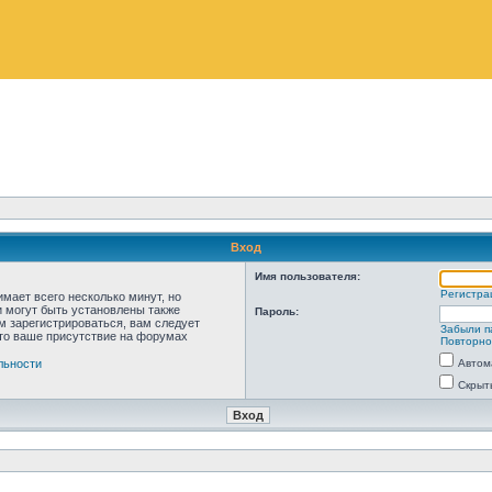
Вход
Имя пользователя:
Регистра
мает всего несколько минут, но
 могут быть установлены также
Пароль:
м зарегистрироваться, вам следует
Забыли п
что ваше присутствие на форумах
Повторно
льности
Автом
Скрыт