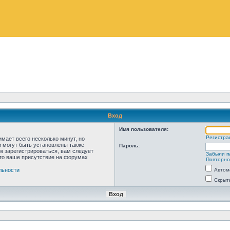
Вход
Имя пользователя:
Регистра
мает всего несколько минут, но
 могут быть установлены также
Пароль:
м зарегистрироваться, вам следует
Забыли п
что ваше присутствие на форумах
Повторно
льности
Автом
Скрыт