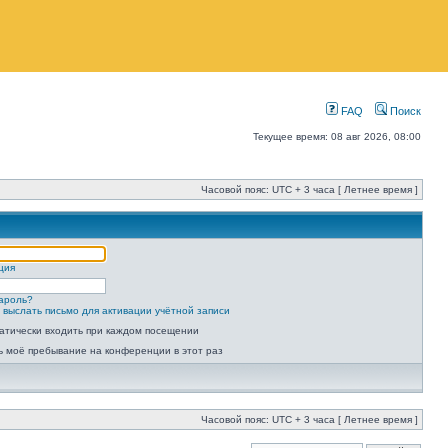
FAQ
Поиск
Текущее время: 08 авг 2026, 08:00
Часовой пояс: UTC + 3 часа [ Летнее время ]
ция
ароль?
 выслать письмо для активации учётной записи
атически входить при каждом посещении
ь моё пребывание на конференции в этот раз
Часовой пояс: UTC + 3 часа [ Летнее время ]