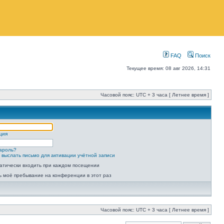
FAQ
Поиск
Текущее время: 08 авг 2026, 14:31
Часовой пояс: UTC + 3 часа [ Летнее время ]
ция
ароль?
 выслать письмо для активации учётной записи
атически входить при каждом посещении
ь моё пребывание на конференции в этот раз
Часовой пояс: UTC + 3 часа [ Летнее время ]