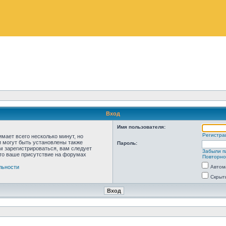
Вход
Имя пользователя:
Регистра
мает всего несколько минут, но
 могут быть установлены также
Пароль:
м зарегистрироваться, вам следует
Забыли п
что ваше присутствие на форумах
Повторно
льности
Автом
Скрыт