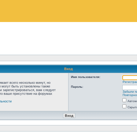
Вход
Имя пользователя:
Регистра
мает всего несколько минут, но
 могут быть установлены также
Пароль:
м зарегистрироваться, вам следует
Забыли п
что ваше присутствие на форумах
Повторно
льности
Автом
Скрыт