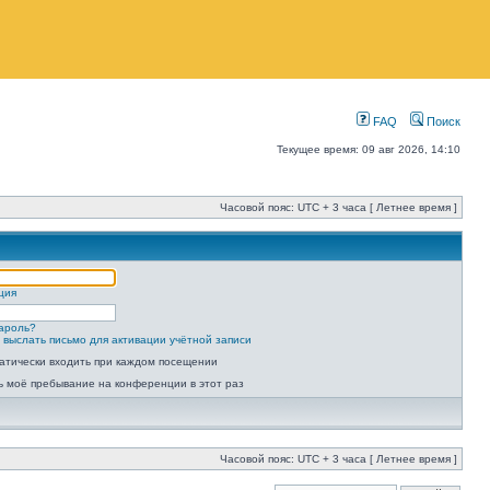
FAQ
Поиск
Текущее время: 09 авг 2026, 14:10
Часовой пояс: UTC + 3 часа [ Летнее время ]
ция
ароль?
 выслать письмо для активации учётной записи
атически входить при каждом посещении
ь моё пребывание на конференции в этот раз
Часовой пояс: UTC + 3 часа [ Летнее время ]