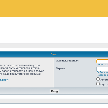
Вход
Имя пользователя:
Регистра
мает всего несколько минут, но
 могут быть установлены также
Пароль:
м зарегистрироваться, вам следует
Забыли п
что ваше присутствие на форумах
Повторно
льности
Автом
Скрыт