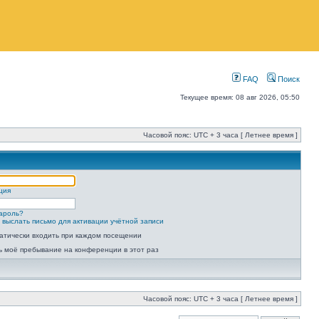
FAQ
Поиск
Текущее время: 08 авг 2026, 05:50
Часовой пояс: UTC + 3 часа [ Летнее время ]
ция
ароль?
 выслать письмо для активации учётной записи
атически входить при каждом посещении
ь моё пребывание на конференции в этот раз
Часовой пояс: UTC + 3 часа [ Летнее время ]