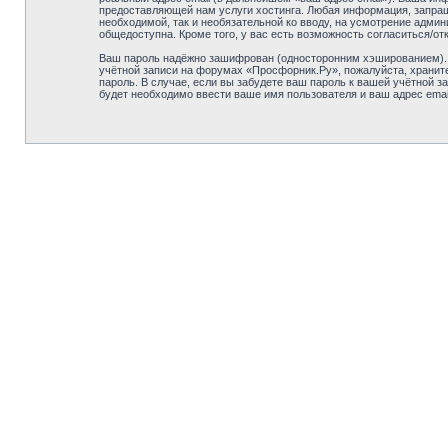
предоставляющей нам услуги хостинга. Любая информация, запраши
необходимой, так и необязательной ко вводу, на усмотрение адми
общедоступна. Кроме того, у вас есть возможность согласиться/
Ваш пароль надёжно зашифрован (односторонним хэшированием). О
учётной записи на форумах «Просфорник.Ру», пожалуйста, храните 
пароль. В случае, если вы забудете ваш пароль к вашей учётной
будет необходимо ввести ваше имя пользователя и ваш адрес emai