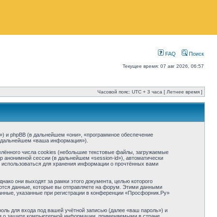
FAQ
Поиск
Текущее время: 07 авг 2026, 06:57
Часовой пояс: UTC + 3 часа [ Летнее время ]
um») и phpBB (в дальнейшем «они», «программное обеспечение
в дальнейшем «ваша информация»).
лённого числа cookies (небольшие текстовые файлы, загружаемые
р анонимной сессии (в дальнейшем «session-id»), автоматически
т использоваться для хранения информации о прочтённых вами
ако они выходят за рамки этого документа, целью которого
тся данные, которые вы отправляете на форум. Этими данными
анные, указанные при регистрации в конференции «Просфорник.Ру»
оль для входа под вашей учётной записью (далее «ваш пароль») и
ми о защите компьютерной информации, применяемыми в стране,