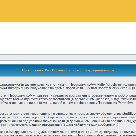
Просфорник.Ру - Соглашение о конфиденциальности
дразделения (в дальнейшем «мы», «наш», «Просфорник.Ру», «http://prosfornik.ru/for
ьзуют информацию, полученную во время любой из ваших пользовательских сессий (
отр «Просфорник.Ру» приведёт к созданию программным обеспечением phpBB опреде
одержат только идентификатор пользователя (в дальнейшем «user-id») и идентификато
 будет создана после просмотра одной из тем конференции «Просфорник.Ру» и буде
 установить cookies, внешние по отношению к программному обеспечению phpBB, одн
аммным обеспечением phpBB. Вторым источником получения вашей информации являю
 размещённые под учётной записью Гостя (в дальнейшем «анонимные сообщения»), д
 вами после регистрации и авторизации (в дальнейшем «ваши сообщения»).
идентифицируемое имя (в дальнейшем «ваше имя пользователя»), индивидуальный пар
нформация из вашей учётной записи на форумах «Просфорник.Ру» охраняется закона