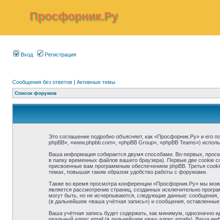
Просфорник.Ру
Вход
Регистрация
Сообщения без ответов
|
Активные темы
Список форумов
Это соглашение подробно объясняет, как «Просфорник.Ру» и его по
phpBB», «www.phpbb.com», «phpBB Group», «phpBB Teams») испол
Ваша информация собирается двумя способами. Во-первых, просм
в папку временных файлов вашего браузера). Первые две cookie с
присвоенные вам программным обеспечением phpBB. Третья cookie
темах, повышая таким образом удобство работы с форумами.
Также во время просмотра конференции «Просфорник.Ру» мы можем
является рассмотрение страниц, созданных исключительно прогр
могут быть, но не исчерпываются, следующие данные: сообщения,
(в дальнейшем «ваша учётная запись») и сообщения, оставленные
Ваша учётная запись будет содержать, как минимум, однозначно 
реальный адрес email (в дальнейшем «ваш адрес email»). Ваша и