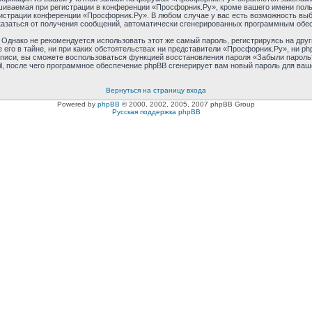
ваемая при регистрации в конференции «Просфорник.Ру», кроме вашего имени пользо
нистрации конференции «Просфорник.Ру». В любом случае у вас есть возможность выб
отказаться от получения сообщений, автоматически сгенерированных программным обе
днако не рекомендуется использовать этот же самый пароль, регистрируясь на друг
его в тайне, ни при каких обстоятельствах ни представители «Просфорник.Ру», ни ph
 записи, вы сможете воспользоваться функцией восстановления пароля «Забыли паро
l, после чего программное обеспечение phpBB сгенерирует вам новый пароль для ваш
Вернуться на страницу входа
Powered by
phpBB
© 2000, 2002, 2005, 2007 phpBB Group
Русская поддержка phpBB