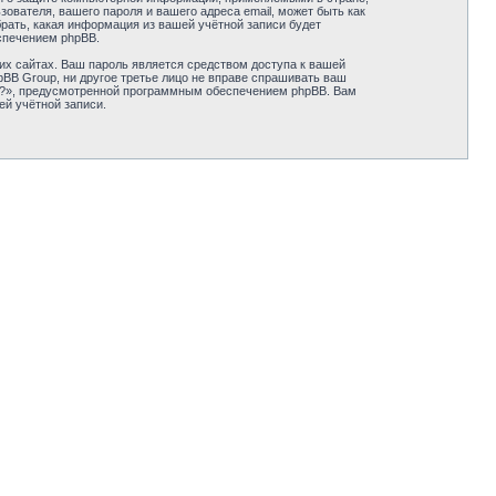
вателя, вашего пароля и вашего адреса email, может быть как
рать, какая информация из вашей учётной записи будет
спечением phpBB.
их сайтах. Ваш пароль является средством доступа к вашей
pBB Group, ни другое третье лицо не вправе спрашивать ваш
ль?», предусмотренной программным обеспечением phpBB. Вам
ей учётной записи.