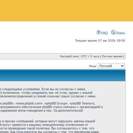
FAQ
Поиск
Текущее время: 07 авг 2026, 09:09
Часовой пояс: UTC + 3 часа [ Летнее время ]
Язык:
 со следующими условиями. Если вы не согласны с ними,
ё возможное, чтобы уведомить вас об этом, однако с вашей
овления/исправления условий означает ваше согласие с ними.
 phpBB», «www.phpbb.com», «phpBB Group», «phpBB Teams»),
программного обеспечения phpBB строго связаны с организацией и
содержания и/или поведения в них. За дополнительной
и и прочих сообщений, которые могут нарушить законы вашей
ий могут привести к вашему немедленному отключению от
сти проведения такой политики. Вы соглашаетесь с тем, что
нию. Как пользователь вы согласны с тем, что введённая вами