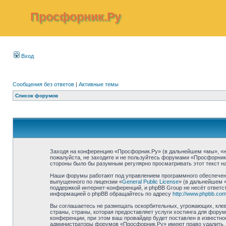
Просфорник.Ру
Вход
Сообщения без ответов
|
Активные темы
Список форумов
Заходя на конференцию «Просфорник.Ру» (в дальнейшем «мы», «наш»
пожалуйста, не заходите и не пользуйтесь форумами «Просфорник.
стороны было бы разумным регулярно просматривать этот текст на
Наши форумы работают под управлением программного обеспечени
выпущенного по лицензии «
General Public License
» (в дальнейшем 
поддержкой интернет-конференций, и phpBB Group не несёт ответст
информацией о phpBB обращайтесь по адресу
http://www.phpbb.com
Вы соглашаетесь не размещать оскорбительных, угрожающих, клев
страны, страны, которая предоставляет услуги хостинга для фор
конференции, при этом ваш провайдер будет поставлен в известно
администраторы форумов «Просфорник.Ру» имеют право удалить, о