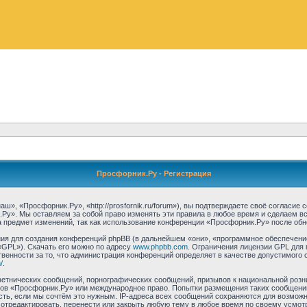
Просфорник.Ру - Регистрация
, «Просфорник.Ру», «http://prosfornik.ru/forum»), вы подтверждаете своё согласие
Ру». Мы оставляем за собой право изменять эти правила в любое время и сделаем вс
 предмет изменений, так как использование конференции «Просфорник.Ру» после обн
я для создания конференций phpBB (в дальнейшем «они», «программное обеспечение
«GPL»). Скачать его можно по адресу
www.phpbb.com
. Ограничения лицензии GPL для 
венности за то, что администрация конференций определяет в качестве допустимого 
/
.
етнических сообщений, порнографических сообщений, призывов к национальной розн
умов «Просфорник.Ру» или международное право. Попытки размещения таких сообщен
сть, если мы сочтём это нужным. IP-адреса всех сообщений сохраняются для возможно
тредактировать, перенести или закрыть любую тему в любое время по своему усмотре