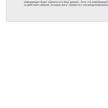
информация будет храниться в базе данных. Хотя эта информация
за действия хакеров, которые могут привести к несанкционированн