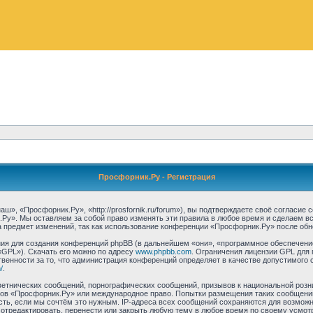
Просфорник.Ру - Регистрация
, «Просфорник.Ру», «http://prosfornik.ru/forum»), вы подтверждаете своё согласие
Ру». Мы оставляем за собой право изменять эти правила в любое время и сделаем вс
 предмет изменений, так как использование конференции «Просфорник.Ру» после обн
я для создания конференций phpBB (в дальнейшем «они», «программное обеспечение
«GPL»). Скачать его можно по адресу
www.phpbb.com
. Ограничения лицензии GPL для 
венности за то, что администрация конференций определяет в качестве допустимого 
/
.
етнических сообщений, порнографических сообщений, призывов к национальной розн
умов «Просфорник.Ру» или международное право. Попытки размещения таких сообщен
сть, если мы сочтём это нужным. IP-адреса всех сообщений сохраняются для возможно
тредактировать, перенести или закрыть любую тему в любое время по своему усмотре