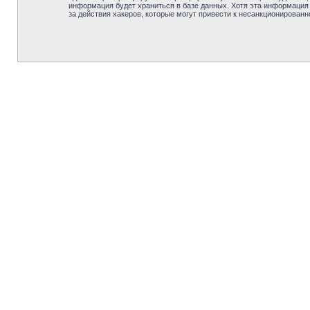
информация будет храниться в базе данных. Хотя эта информация
за действия хакеров, которые могут привести к несанкционированн