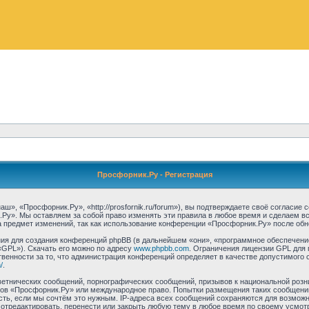
Просфорник.Ру - Регистрация
, «Просфорник.Ру», «http://prosfornik.ru/forum»), вы подтверждаете своё согласие
Ру». Мы оставляем за собой право изменять эти правила в любое время и сделаем вс
 предмет изменений, так как использование конференции «Просфорник.Ру» после обн
я для создания конференций phpBB (в дальнейшем «они», «программное обеспечение
«GPL»). Скачать его можно по адресу
www.phpbb.com
. Ограничения лицензии GPL для 
венности за то, что администрация конференций определяет в качестве допустимого 
/
.
етнических сообщений, порнографических сообщений, призывов к национальной розн
умов «Просфорник.Ру» или международное право. Попытки размещения таких сообщен
сть, если мы сочтём это нужным. IP-адреса всех сообщений сохраняются для возможно
тредактировать, перенести или закрыть любую тему в любое время по своему усмотре