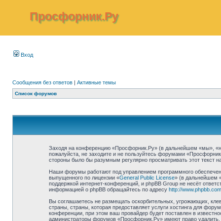
Просфорник.Ру
Вход
Сообщения без ответов
|
Активные темы
Список форумов
Заходя на конференцию «Просфорник.Ру» (в дальнейшем «мы», «наш»
пожалуйста, не заходите и не пользуйтесь форумами «Просфорник.
стороны было бы разумным регулярно просматривать этот текст на
Наши форумы работают под управлением программного обеспечени
выпущенного по лицензии «
General Public License
» (в дальнейшем 
поддержкой интернет-конференций, и phpBB Group не несёт ответст
информацией о phpBB обращайтесь по адресу
http://www.phpbb.com
Вы соглашаетесь не размещать оскорбительных, угрожающих, клев
страны, страны, которая предоставляет услуги хостинга для фор
конференции, при этом ваш провайдер будет поставлен в известно
администраторы форумов «Просфорник.Ру» имеют право удалить, о