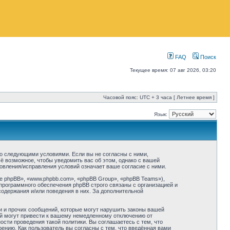
FAQ
Поиск
Текущее время: 07 авг 2026, 03:20
Часовой пояс: UTC + 3 часа [ Летнее время ]
Язык:
 со следующими условиями. Если вы не согласны с ними,
ё возможное, чтобы уведомить вас об этом, однако с вашей
овления/исправления условий означает ваше согласие с ними.
 phpBB», «www.phpbb.com», «phpBB Group», «phpBB Teams»),
программного обеспечения phpBB строго связаны с организацией и
содержания и/или поведения в них. За дополнительной
и и прочих сообщений, которые могут нарушить законы вашей
ий могут привести к вашему немедленному отключению от
сти проведения такой политики. Вы соглашаетесь с тем, что
нию. Как пользователь вы согласны с тем, что введённая вами