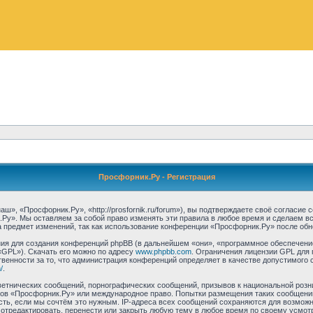
Просфорник.Ру - Регистрация
, «Просфорник.Ру», «http://prosfornik.ru/forum»), вы подтверждаете своё согласие
Ру». Мы оставляем за собой право изменять эти правила в любое время и сделаем вс
 предмет изменений, так как использование конференции «Просфорник.Ру» после обн
я для создания конференций phpBB (в дальнейшем «они», «программное обеспечение
«GPL»). Скачать его можно по адресу
www.phpbb.com
. Ограничения лицензии GPL для 
венности за то, что администрация конференций определяет в качестве допустимого 
/
.
етнических сообщений, порнографических сообщений, призывов к национальной розн
умов «Просфорник.Ру» или международное право. Попытки размещения таких сообщен
сть, если мы сочтём это нужным. IP-адреса всех сообщений сохраняются для возможно
тредактировать, перенести или закрыть любую тему в любое время по своему усмотре