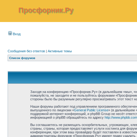
Просфорник.Ру
Вход
Сообщения без ответов
|
Активные темы
Список форумов
Заходя на конференцию «Просфорник.Ру» (в дальнейшем «мы», «наш»
пожалуйста, не заходите и не пользуйтесь форумами «Просфорник.
стороны было бы разумным регулярно просматривать этот текст на
Наши форумы работают под управлением программного обеспечени
выпущенного по лицензии «
General Public License
» (в дальнейшем 
поддержкой интернет-конференций, и phpBB Group не несёт ответст
информацией о phpBB обращайтесь по адресу
http://www.phpbb.com
Вы соглашаетесь не размещать оскорбительных, угрожающих, клев
страны, страны, которая предоставляет услуги хостинга для фор
конференции, при этом ваш провайдер будет поставлен в известно
администраторы форумов «Просфорник.Ру» имеют право удалить, о