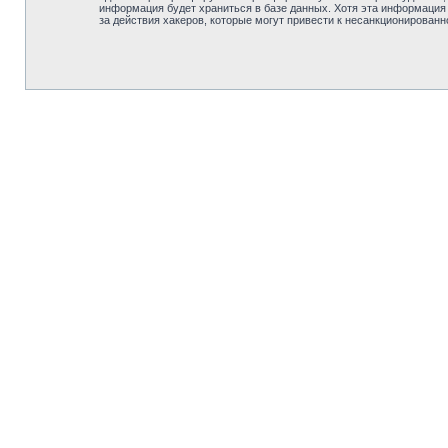
информация будет храниться в базе данных. Хотя эта информация
за действия хакеров, которые могут привести к несанкционированн