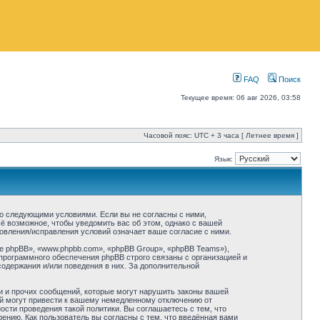
FAQ
Поиск
Текущее время: 06 авг 2026, 03:58
Часовой пояс: UTC + 3 часа [ Летнее время ]
Язык:
 со следующими условиями. Если вы не согласны с ними,
ё возможное, чтобы уведомить вас об этом, однако с вашей
овления/исправления условий означает ваше согласие с ними.
 phpBB», «www.phpbb.com», «phpBB Group», «phpBB Teams»),
программного обеспечения phpBB строго связаны с организацией и
содержания и/или поведения в них. За дополнительной
и и прочих сообщений, которые могут нарушить законы вашей
ий могут привести к вашему немедленному отключению от
сти проведения такой политики. Вы соглашаетесь с тем, что
нию. Как пользователь вы согласны с тем, что введённая вами