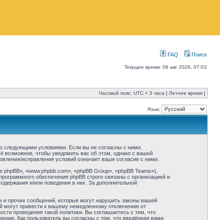
FAQ
Поиск
Текущее время: 08 авг 2026, 07:03
Часовой пояс: UTC + 3 часа [ Летнее время ]
Язык:
 со следующими условиями. Если вы не согласны с ними,
ё возможное, чтобы уведомить вас об этом, однако с вашей
овления/исправления условий означает ваше согласие с ними.
 phpBB», «www.phpbb.com», «phpBB Group», «phpBB Teams»),
программного обеспечения phpBB строго связаны с организацией и
содержания и/или поведения в них. За дополнительной
и и прочих сообщений, которые могут нарушить законы вашей
ий могут привести к вашему немедленному отключению от
сти проведения такой политики. Вы соглашаетесь с тем, что
нию. Как пользователь вы согласны с тем, что введённая вами