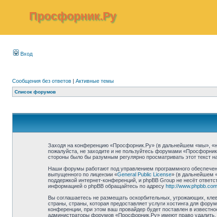
Просфорник.Ру
Вход
Сообщения без ответов
|
Активные темы
Список форумов
Заходя на конференцию «Просфорник.Ру» (в дальнейшем «мы», «наш»
пожалуйста, не заходите и не пользуйтесь форумами «Просфорник.
стороны было бы разумным регулярно просматривать этот текст на
Наши форумы работают под управлением программного обеспечени
выпущенного по лицензии «
General Public License
» (в дальнейшем 
поддержкой интернет-конференций, и phpBB Group не несёт ответст
информацией о phpBB обращайтесь по адресу
http://www.phpbb.com
Вы соглашаетесь не размещать оскорбительных, угрожающих, клев
страны, страны, которая предоставляет услуги хостинга для фор
конференции, при этом ваш провайдер будет поставлен в известно
администраторы форумов «Просфорник.Ру» имеют право удалить, о