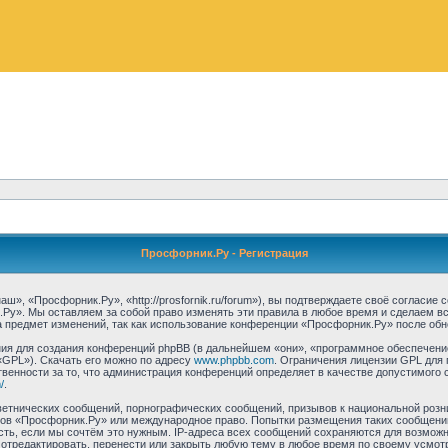
Просфорник.Ру - Регистрация
, «Просфорник.Ру», «http://prosfornik.ru/forum»), вы подтверждаете своё согласие
Ру». Мы оставляем за собой право изменять эти правила в любое время и сделаем вс
 предмет изменений, так как использование конференции «Просфорник.Ру» после обн
я для создания конференций phpBB (в дальнейшем «они», «программное обеспечение
«GPL»). Скачать его можно по адресу
www.phpbb.com
. Ограничения лицензии GPL для 
венности за то, что администрация конференций определяет в качестве допустимого 
/
.
етнических сообщений, порнографических сообщений, призывов к национальной розн
умов «Просфорник.Ру» или международное право. Попытки размещения таких сообщен
сть, если мы сочтём это нужным. IP-адреса всех сообщений сохраняются для возможно
тредактировать, перенести или закрыть любую тему в любое время по своему усмотре