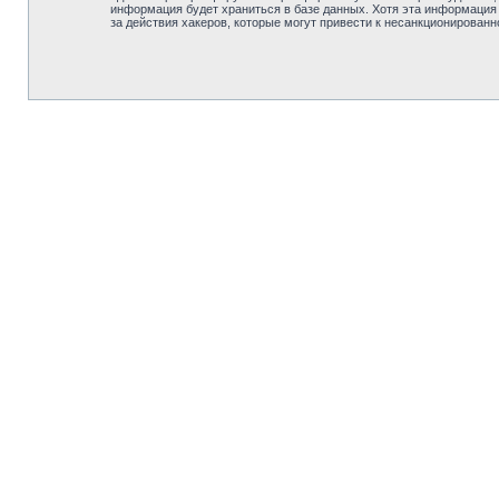
информация будет храниться в базе данных. Хотя эта информация
за действия хакеров, которые могут привести к несанкционированн