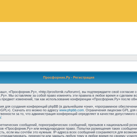
Просфорник.Ру - Регистрация
, «Просфорник.Ру», «http://prosfornik.ru/forum»), вы подтверждаете своё согласие
Ру». Мы оставляем за собой право изменять эти правила в любое время и сделаем вс
 предмет изменений, так как использование конференции «Просфорник.Ру» после обн
я для создания конференций phpBB (в дальнейшем «они», «программное обеспечение
«GPL»). Скачать его можно по адресу
www.phpbb.com
. Ограничения лицензии GPL для 
венности за то, что администрация конференций определяет в качестве допустимого 
/
.
етнических сообщений, порнографических сообщений, призывов к национальной розн
умов «Просфорник.Ру» или международное право. Попытки размещения таких сообщен
сть, если мы сочтём это нужным. IP-адреса всех сообщений сохраняются для возможно
тредактировать, перенести или закрыть любую тему в любое время по своему усмотре