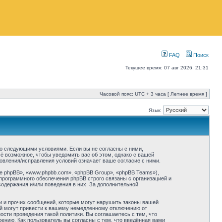
FAQ
Поиск
Текущее время: 07 авг 2026, 21:31
Часовой пояс: UTC + 3 часа [ Летнее время ]
Язык:
 со следующими условиями. Если вы не согласны с ними,
ё возможное, чтобы уведомить вас об этом, однако с вашей
овления/исправления условий означает ваше согласие с ними.
 phpBB», «www.phpbb.com», «phpBB Group», «phpBB Teams»),
программного обеспечения phpBB строго связаны с организацией и
содержания и/или поведения в них. За дополнительной
и и прочих сообщений, которые могут нарушить законы вашей
ий могут привести к вашему немедленному отключению от
сти проведения такой политики. Вы соглашаетесь с тем, что
нию. Как пользователь вы согласны с тем, что введённая вами