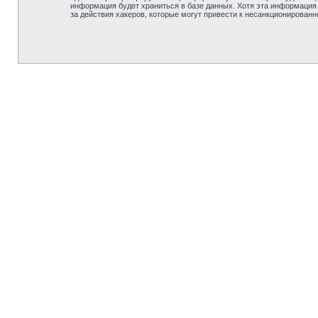
информация будет храниться в базе данных. Хотя эта информация
за действия хакеров, которые могут привести к несанкционированн