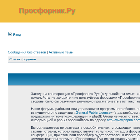
Просфорник.Ру
Вход
Сообщения без ответов
|
Активные темы
Список форумов
Заходя на конференцию «Просфорник.Ру» (в дальнейшем «мы», «наш»
пожалуйста, не заходите и не пользуйтесь форумами «Просфорник.
стороны было бы разумным регулярно просматривать этот текст на
Наши форумы работают под управлением программного обеспечени
выпущенного по лицензии «
General Public License
» (в дальнейшем 
поддержкой интернет-конференций, и phpBB Group не несёт ответст
информацией о phpBB обращайтесь по адресу
http://www.phpbb.com
Вы соглашаетесь не размещать оскорбительных, угрожающих, клев
страны, страны, которая предоставляет услуги хостинга для фор
конференции, при этом ваш провайдер будет поставлен в известно
администраторы форумов «Просфорник.Ру» имеют право удалить, о