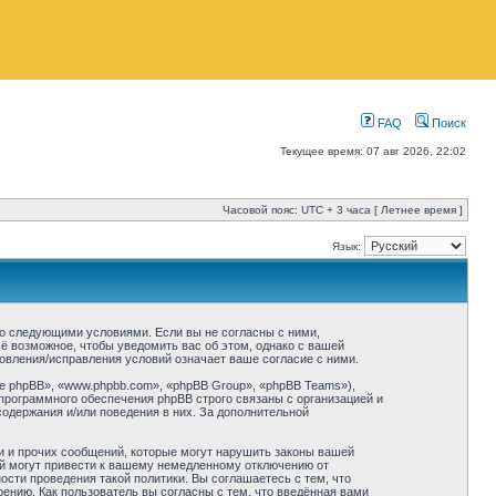
FAQ
Поиск
Текущее время: 07 авг 2026, 22:02
Часовой пояс: UTC + 3 часа [ Летнее время ]
Язык:
 со следующими условиями. Если вы не согласны с ними,
ё возможное, чтобы уведомить вас об этом, однако с вашей
овления/исправления условий означает ваше согласие с ними.
 phpBB», «www.phpbb.com», «phpBB Group», «phpBB Teams»),
программного обеспечения phpBB строго связаны с организацией и
содержания и/или поведения в них. За дополнительной
и и прочих сообщений, которые могут нарушить законы вашей
ий могут привести к вашему немедленному отключению от
сти проведения такой политики. Вы соглашаетесь с тем, что
нию. Как пользователь вы согласны с тем, что введённая вами