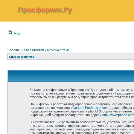
Просфорник.Ру
Вход
Сообщения без ответов
|
Активные темы
Список форумов
Заходя на конференцию «Просфорник.Ру» (в дальнейшем «мы», «наш»
пожалуйста, не заходите и не пользуйтесь форумами «Просфорник.
стороны было бы разумным регулярно просматривать этот текст на
Наши форумы работают под управлением программного обеспечени
выпущенного по лицензии «
General Public License
» (в дальнейшем 
поддержкой интернет-конференций, и phpBB Group не несёт ответст
информацией о phpBB обращайтесь по адресу
http://www.phpbb.com
Вы соглашаетесь не размещать оскорбительных, угрожающих, клев
страны, страны, которая предоставляет услуги хостинга для фор
конференции, при этом ваш провайдер будет поставлен в известно
администраторы форумов «Просфорник.Ру» имеют право удалить, о