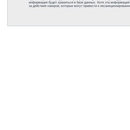
информация будет храниться в базе данных. Хотя эта информация
за действия хакеров, которые могут привести к несанкционированн