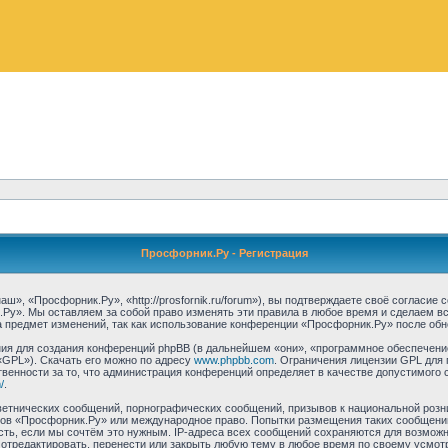
Просфорник.Ру - Регистрация
, «Просфорник.Ру», «http://prosfornik.ru/forum»), вы подтверждаете своё согласие
Ру». Мы оставляем за собой право изменять эти правила в любое время и сделаем вс
 предмет изменений, так как использование конференции «Просфорник.Ру» после обн
я для создания конференций phpBB (в дальнейшем «они», «программное обеспечение
«GPL»). Скачать его можно по адресу
www.phpbb.com
. Ограничения лицензии GPL для 
венности за то, что администрация конференций определяет в качестве допустимого 
/
.
етнических сообщений, порнографических сообщений, призывов к национальной розн
умов «Просфорник.Ру» или международное право. Попытки размещения таких сообщен
сть, если мы сочтём это нужным. IP-адреса всех сообщений сохраняются для возможно
тредактировать, перенести или закрыть любую тему в любое время по своему усмотре