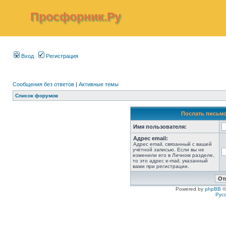
Просфорник.Ру
Вход
Регистрация
Сообщения без ответов
|
Активные темы
Список форумов
Послать письмо
Имя пользователя:
Адрес email:
Адрес email, связанный с вашей
учётной записью. Если вы не
изменили его в Личном разделе,
то это адрес e-mail, указанный
вами при регистрации.
Powered by
phpBB
©
Рус