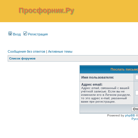
Просфорник.Ру
Вход
Регистрация
Сообщения без ответов
|
Активные темы
Список форумов
Послать письмо
Имя пользователя:
Адрес email:
Адрес email, связанный с вашей
учётной записью. Если вы не
изменили его в Личном разделе,
то это адрес e-mail, указанный
вами при регистрации.
Powered by
phpBB
©
Рус