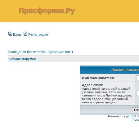
Просфорник.Ру
Вход
Регистрация
Сообщения без ответов
|
Активные темы
Список форумов
Послать письмо
Имя пользователя:
Адрес email:
Адрес email, связанный с вашей
учётной записью. Если вы не
изменили его в Личном разделе,
то это адрес e-mail, указанный
вами при регистрации.
Powered by
phpBB
©
Рус